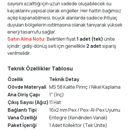
sayısını azalttığı için uzun vadede oluşabilecek su
kaçaklarını yapısal olarak engeller. Her hattın bağımsız
açılıp kapanabilmesi, büyük alanlarda sadece ihtiyaç
duyulan bölgelerin ısıtılmasına olanak tanıyarak yüksek
enerji tasarrufu sağlar.
Satın Alma Notu:
Belirtilen fiyat
1 adet (tek)
ünite
içindir; gidiş-dönüş seti için genellikle
2 adet
sipariş
verilmelidir.
Teknik Özellikler Tablosu
Özellik
Teknik Detay
Gövde Materyali
MS 58 Kalite Pirinç / Nikel Kaplama
Ana Giriş Çapı
1'' (İnç)
Çıkış Sayısı (Ağız)
11 Hat
Bağlantı Tipi
16x2 mm Pex / Pex-Al-Pex Uyumu
Vana Özelliği
Entegre (Kendinden Vanalı)
Paket İçeriği
1 Adet Kollektör (Tek Ünite)