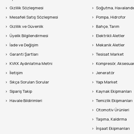
Gizlilik Sözleşmesi
Soğutma, Havaland
Mesafeli Satış Sözleşmesi
Pompa, Hidrofor
Gizlilik ve Güvenlik
Bahçe, Tarım
Üyelik Bilgilendirmesi
Elektrikli Aletler
İade ve Değişim
Mekanik Aletler
Garanti Şartları
Tesisat Market
KVKK Aydınlatma Metni
Kompresör, Aksesua
İletişim
Jeneratör
Sıkça Sorulan Sorular
Yapı Market
Sipariş Takip
Kaynak Ekipmanları
Havale Bildirimleri
Temizlik Ekipmanları
Otomotiv Ürünleri
Taşıma, Kaldırma
İnşaat Ekipmanları