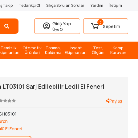
iş Takip
Tedarikçi Ol
Sıkça Sorulan Sorular
Yardım
İletişim
0
Giriş Yap
Sepetim
Üye Ol
Temizlik
Otomotiv
Taşıma,
İnşaat
Test,
Kamp
kipmanları
Ürünleri
Kaldırma
Ekipmanları
Ölçüm
Karavan
 LT03101 Şarj Edilebilir Ledli El Feneri
Paylaş
GH03101
orch
lü El Feneri