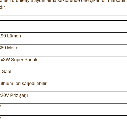
liteli ürünleriyle aydınlatma sektöründe öne çıkan bir markadır.
ır.
190 Lümen
380 Metre
1x3W Süper Parlak
4 Saat
Lithium-Ion şarjedilebilir
220V Priz şarjı
√
√