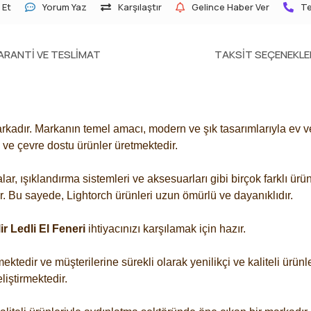
 Et
Yorum Yaz
Karşılaştır
Gelince Haber Ver
Te
ARANTI VE TESLIMAT
TAKSIT SEÇENEKLE
rkadır. Markanın temel amacı, modern ve şık tasarımlarıyla ev ve 
n ve çevre dostu ürünler üretmektedir.
ar, ışıklandırma sistemleri ve aksesuarları gibi birçok farklı ür
ir. Bu sayede, Lightorch ürünleri uzun ömürlü ve dayanıklıdır.
r Ledli El Feneri
ihtiyacınızı karşılamak için hazır.
mektedir ve müşterilerine sürekli olarak yenilikçi ve kaliteli ü
liştirmektedir.