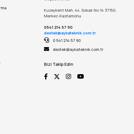
ırma
Kuzeykent Mah. 44. Sokak No:14 37150,
Merkez-Kastamonu
0541 214 57 90
destek@aykateknik.com.tr
0 541 214 57 90
destek@aykateknik.com.tr
r
Bizi Takip Edin