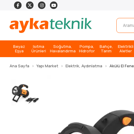
Beyaz
Isıtma
Soğutma,
Pompa,
Bahçe,
Elektrikli
Eşya
Ürünleri
Havalandırma
Hidrofor
Tarım
Aletler
Ana Sayfa
Yapı Market
Elektrik, Aydınlatma
Akülü El Fene