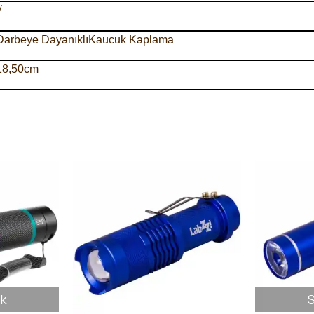
√
Darbeye DayanıklıKaucuk Kaplama
18,50cm
k
S