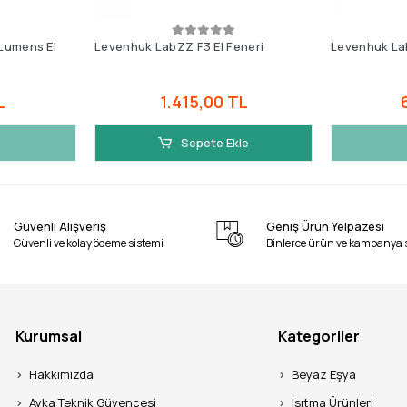
Lumens El
Levenhuk LabZZ F3 El Feneri
Levenhuk Lab
L
1.415,00 TL
Sepete Ekle
Güvenli Alışveriş
Geniş Ürün Yelpazesi
Güvenli ve kolay ödeme sistemi
Binlerce ürün ve kampanya 
Kurumsal
Kategoriler
Hakkımızda
Beyaz Eşya
Ayka Teknik Güvencesi
Isıtma Ürünleri