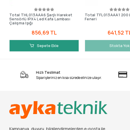
Total THL013AAA6 Şarjlı Hareket
Total TFL013AAA1 200 
Sensörlü IPX4 Led Kafa Lambası
Feneri
Çalışma Işığı
856,69 TL
641,52 T
Sepete Ekle
Stokta Yok
Hızlı Teslimat
Siparişleriniz en kısa sürede elinize ulaşır.
Kampanya, duyuru, bilgilendirmelerden e-posta ile