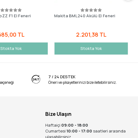
ZZ F1 El Feneri
Makita BML240 Akülü El Feneri
E
685,00 TL
2.201,38 TL
Stokta Yok
Stokta Yok
7 / 24 DESTEK
seçeneği
Öneri ve şikayetlerinizi bize iletebilirsiniz.
Bize Ulaşın
Haftaiçi
09:00 - 18:00
Cumartesi
10:00 - 17:00
saatleri arasında
ulaşabilirsiniz.