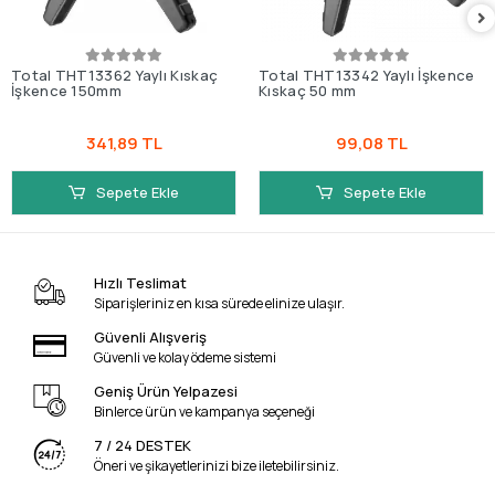
Total THT13362 Yaylı Kıskaç
Total THT13342 Yaylı İşkence
İşkence 150mm
Kıskaç 50 mm
341,89 TL
99,08 TL
Sepete Ekle
Sepete Ekle
Hızlı Teslimat
Siparişleriniz en kısa sürede elinize ulaşır.
Güvenli Alışveriş
Güvenli ve kolay ödeme sistemi
Geniş Ürün Yelpazesi
Binlerce ürün ve kampanya seçeneği
7 / 24 DESTEK
Öneri ve şikayetlerinizi bize iletebilirsiniz.