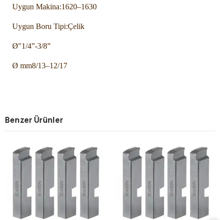
Uygun Makina:
1620–1630
Uygun Boru Tipi:
Çelik
Ø"
1/4”-3/8”
Ø mm
8/13–12/17
Benzer Ürünler