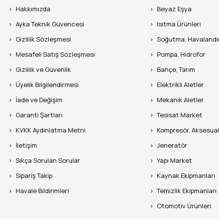
Hakkımızda
Beyaz Eşya
Ayka Teknik Güvencesi
Isıtma Ürünleri
Gizlilik Sözleşmesi
Soğutma, Havaland
Mesafeli Satış Sözleşmesi
Pompa, Hidrofor
Gizlilik ve Güvenlik
Bahçe, Tarım
Üyelik Bilgilendirmesi
Elektrikli Aletler
İade ve Değişim
Mekanik Aletler
Garanti Şartları
Tesisat Market
KVKK Aydınlatma Metni
Kompresör, Aksesua
İletişim
Jeneratör
Sıkça Sorulan Sorular
Yapı Market
Sipariş Takip
Kaynak Ekipmanları
Havale Bildirimleri
Temizlik Ekipmanları
Otomotiv Ürünleri