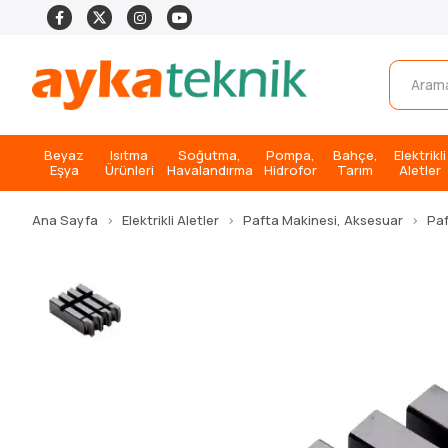
Beyaz
Isıtma
Soğutma,
Pompa,
Bahçe,
Elektrikli
Eşya
Ürünleri
Havalandırma
Hidrofor
Tarım
Aletler
Ana Sayfa
Elektrikli Aletler
Pafta Makinesi, Aksesuar
Paf