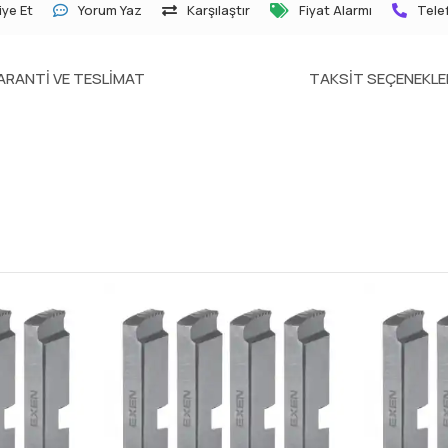
ye Et
Yorum Yaz
Karşılaştır
Fiyat Alarmı
Telef
ARANTI VE TESLIMAT
TAKSIT SEÇENEKLE