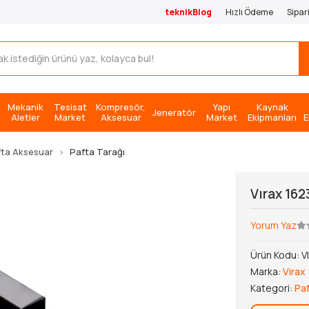
teknikBlog
Hızlı Ödeme
Sipar
Mekanik
Tesisat
Kompresör,
Yapı
Kaynak
Jeneratör
Aletler
Market
Aksesuar
Market
Ekipmanları
E
ta Aksesuar
Pafta Tarağı
Vırax 162
Yorum Yaz
Ürün Kodu:
V
Marka:
Virax
Kategori:
Paf