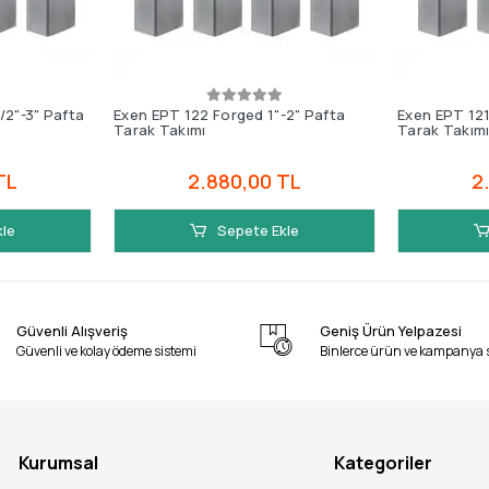
/2"-3" Pafta
Exen EPT 122 Forged 1"-2" Pafta
Exen EPT 121
Tarak Takımı
Tarak Takım
TL
2.880,00 TL
2
kle
Sepete Ekle
Güvenli Alışveriş
Geniş Ürün Yelpazesi
Güvenli ve kolay ödeme sistemi
Binlerce ürün ve kampanya 
Kurumsal
Kategoriler