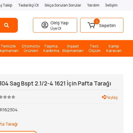
iş Takip
Tedarikçi Ol
Sıkça Sorulan Sorular
Yardım
İletişim
0
Giriş Yap
Sepetim
Üye Ol
Temizlik
Otomotiv
Taşıma,
İnşaat
Test,
Kamp
kipmanları
Ürünleri
Kaldırma
Ekipmanları
Ölçüm
Karavan
304 Sag Bspt 2.1/2-4 1621 İçin Pafta Tarağı
Paylaş
IR162304
ta Tarağı