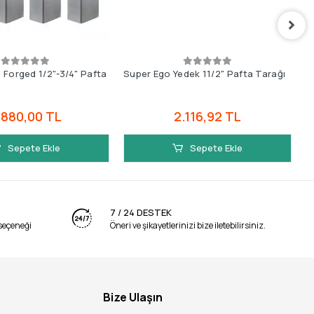
 Forged 1/2"-3/4" Pafta
Super Ego Yedek 11/2" Pafta Tarağı
S
ı
.880,00 TL
2.116,92 TL
Sepete Ekle
Sepete Ekle
7 / 24 DESTEK
seçeneği
Öneri ve şikayetlerinizi bize iletebilirsiniz.
Bize Ulaşın