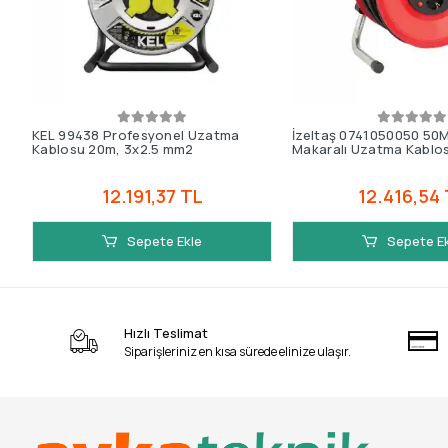
KEL 99438 Profesyonel Uzatma
İzeltaş 0741050050 50
Kablosu 20m, 3x2.5 mm2
Makaralı Uzatma Kablo
12.191,37 TL
12.416,54
Sepete Ekle
Sepete E
Hızlı Teslimat
Siparişleriniz en kısa sürede elinize ulaşır.