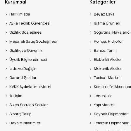
Kurumsal
Kategoriler
Hakkımızda
Beyaz Eşya
Ayka Teknik Güvencesi
Isıtma Ürünleri
Gizlilik Sözleşmesi
Soğutma, Havaland
Mesafeli Satış Sözleşmesi
Pompa, Hidrofor
Gizlilik ve Güvenlik
Bahçe, Tarım
Üyelik Bilgilendirmesi
Elektrikli Aletler
İade ve Değişim
Mekanik Aletler
Garanti Şartları
Tesisat Market
KVKK Aydınlatma Metni
Kompresör, Aksesua
İletişim
Jeneratör
Sıkça Sorulan Sorular
Yapı Market
Sipariş Takip
Kaynak Ekipmanları
Havale Bildirimleri
Temizlik Ekipmanları