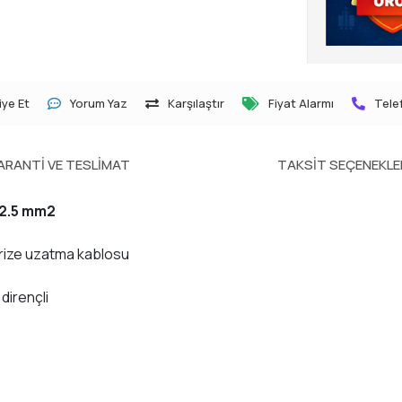
ye Et
Yorum Yaz
Karşılaştır
Fiyat Alarmı
Telef
ARANTI VE TESLIMAT
TAKSIT SEÇENEKLE
x2.5 mm2
larize uzatma kablosu
dirençli