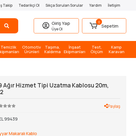
iş Takip
Tedarikçi Ol
Sıkça Sorulan Sorular
Yardım
İletişim
0
Giriş Yap
Sepetim
Üye Ol
Temizlik
Otomotiv
Taşıma,
İnşaat
Test,
Kamp
kipmanları
Ürünleri
Kaldırma
Ekipmanları
Ölçüm
Karavan
9 Ağır Hizmet Tipi Uzatma Kablosu 20m,
m2
Paylaş
EL 99439
yar Makaralı Kablo