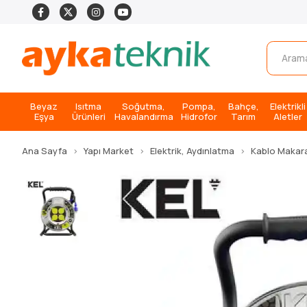
Beyaz
Isıtma
Soğutma,
Pompa,
Bahçe,
Elektrikli
Eşya
Ürünleri
Havalandırma
Hidrofor
Tarım
Aletler
Ana Sayfa
Yapı Market
Elektrik, Aydınlatma
Kablo Makar