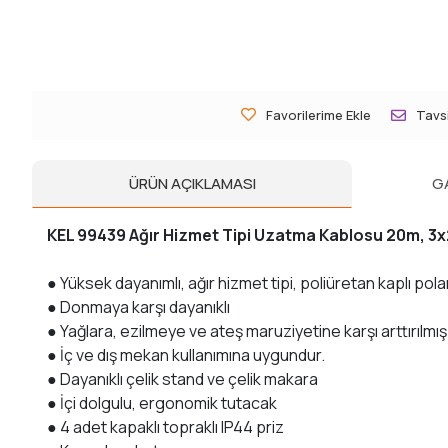
Favorilerime Ekle
Tavsi
ÜRÜN AÇIKLAMASI
G
KEL 99439 Ağır Hizmet Tipi Uzatma Kablosu 20m, 3
● Yüksek dayanımlı, ağır hizmet tipi, poliüretan kaplı po
● Donmaya karşı dayanıklı
● Yağlara, ezilmeye ve ateş maruziyetine karşı arttırılmış 
● İç ve dış mekan kullanımına uygundur.
● Dayanıklı çelik stand ve çelik makara
● İçi dolgulu, ergonomik tutacak
● 4 adet kapaklı topraklı IP44 priz