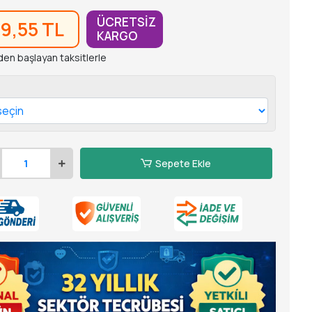
ÜCRETSİZ
59,55 TL
KARGO
den başlayan taksitlerle
Sepete Ekle