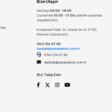
Bize Ulaşın
Haftaiçi
09:00 - 18:00
Cumartesi
10:00 - 17:00
saatleri arasında
ulaşabilirsiniz.
ırma
Kuzeykent Mah. 44. Sokak No:14 37150,
Merkez-Kastamonu
0541 214 57 90
destek@aykateknik.com.tr
0 541 214 57 90
destek@aykateknik.com.tr
r
Bizi Takip Edin