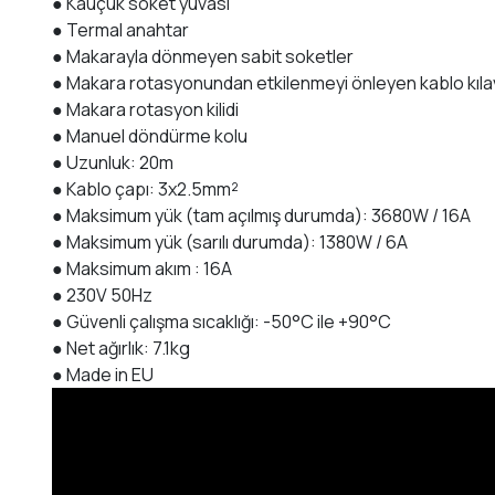
● Kauçuk soket yuvası
● Termal anahtar
● Makarayla dönmeyen sabit soketler
● Makara rotasyonundan etkilenmeyi önleyen kablo kıl
● Makara rotasyon kilidi
● Manuel döndürme kolu
● Uzunluk: 20m
● Kablo çapı: 3x2.5mm²
● Maksimum yük (tam açılmış durumda): 3680W / 16A
● Maksimum yük (sarılı durumda): 1380W / 6A
● Maksimum akım : 16A
● 230V 50Hz
● Güvenli çalışma sıcaklığı: -50°C ile +90°C
● Net ağırlık: 7.1kg
● Made in EU