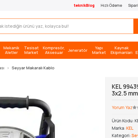
teknikBlog
Hızlı Ödeme
Sipar
Mekanik
Tesisat
Kompresör,
Yapı
Kaynak
Jeneratör
Aletler
Market
Aksesuar
Market
Ekipmanları
E
ası
Seyyar Makaralı Kablo
KEL 9943
3x2.5 m
Yorum Yaz
Ürün Kodu:
K
Marka:
KEL
Kategori:
Sey