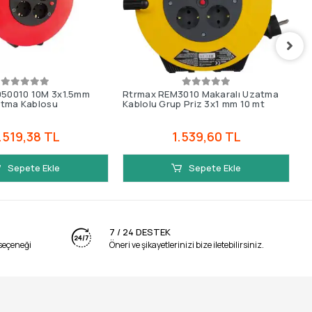
1050010 10M 3x1.5mm
Rtrmax REM3010 Makaralı Uzatma
K
atma Kablosu
Kablolu Grup Priz 3x1 mm 10 mt
U
.519,38 TL
1.539,60 TL
Sepete Ekle
Sepete Ekle
7 / 24 DESTEK
seçeneği
Öneri ve şikayetlerinizi bize iletebilirsiniz.