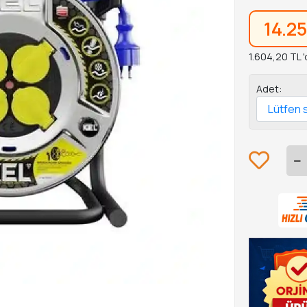
14.2
1.604,20 TL '
Adet: