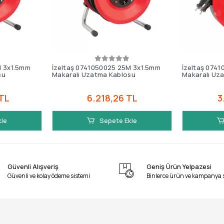
M 3x1.5mm
İzeltaş 0741050025 25M 3x1.5mm
İzeltaş 074
su
Makaralı Uzatma Kablosu
Makaralı Uz
 TL
6.218,26 TL
3
kle
Sepete Ekle
Güvenli Alışveriş
Geniş Ürün Yelpazesi
Güvenli ve kolay ödeme sistemi
Binlerce ürün ve kampanya 