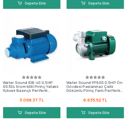
Sepete Ekle
Sepete Ekle
Water Sound IDB-40 0,5HP
Water Sound PF60S 0,5HP Ön
SS304 Krom Milli Pirinç Yataklı
Gövdesi Paslanmaz Çelik
Yüksek Basınçlı Periferik
Dökümlü Pirinç Fanlı Periferik
Pompa
Pompa
3.098,37 TL
6.635,52 TL
Sepete Ekle
Sepete Ekle