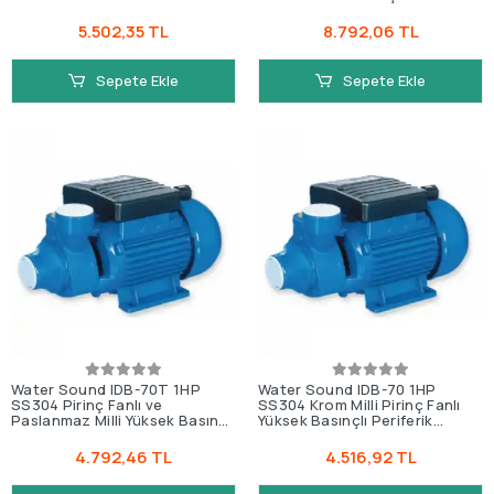
Pompa
5.502,35 TL
8.792,06 TL
Sepete Ekle
Sepete Ekle
Water Sound IDB-70T 1HP
Water Sound IDB-70 1HP
SS304 Pirinç Fanlı ve
SS304 Krom Milli Pirinç Fanlı
Paslanmaz Milli Yüksek Basınçlı
Yüksek Basınçlı Periferik
Periferik Pompa
Pompa
4.792,46 TL
4.516,92 TL