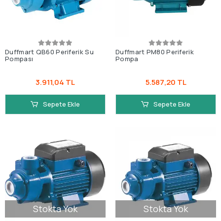
Duffmart QB60 Periferik Su
Duffmart PM80 Periferik
Pompası
Pompa
3.911,04 TL
5.587,20 TL
Sepete Ekle
Sepete Ekle
Stokta Yok
Stokta Yok