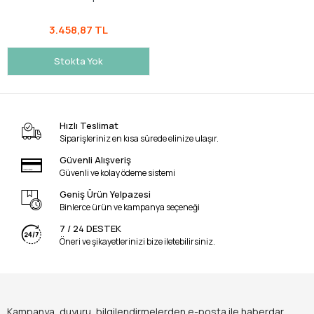
3.458,87 TL
Stokta Yok
Hızlı Teslimat
Siparişleriniz en kısa sürede elinize ulaşır.
Güvenli Alışveriş
Güvenli ve kolay ödeme sistemi
Geniş Ürün Yelpazesi
Binlerce ürün ve kampanya seçeneği
7 / 24 DESTEK
Öneri ve şikayetlerinizi bize iletebilirsiniz.
Kampanya, duyuru, bilgilendirmelerden e-posta ile haberdar