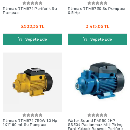
Rtrmax RTM874 Periferik Su
Rtrmax RTM8730 Su Pompası
Pompası
0.5 Hp
5.502,35 TL
3.415,05 TL
Sepete Ekle
Sepete Ekle
Rtrmax RTM874 750W 1.0 Hp
Water Sound PM150 2HP
1X1'' 60 mt Su Pompası
SS304 Paslanmaz Milli Pirinç
Fanlı Yüksek Basınçlı Periferik