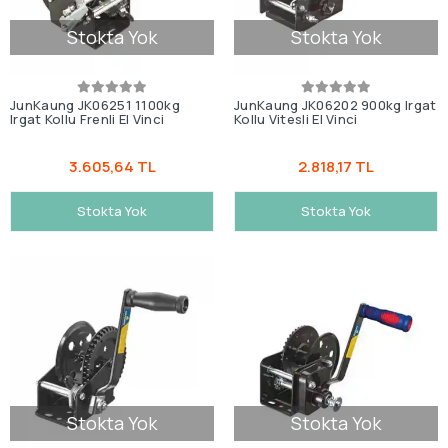
Stokta Yok
Stokta Yok
JunKaung JK06251 1100kg
JunKaung JK06202 900kg Irgat
Irgat Kollu Frenli El Vinci
Kollu Vitesli El Vinci
3.605,64 TL
2.818,17 TL
Stokta Yok
Stokta Yok
Stokta Yok
Stokta Yok