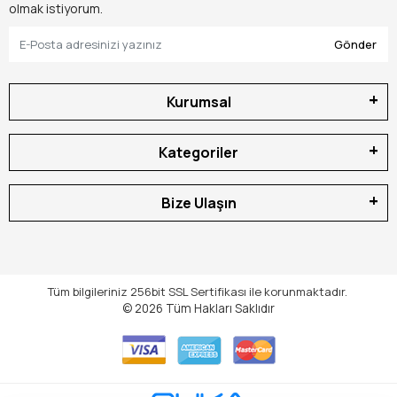
Ayka Teknik
olarak 30 yılı aşkın süredir bu sektörün
olmak istiyorum.
tozunu, çeliğini ve kaldırma-iletme ekipmanlarının
Gönder
mühendislik standartlarını yönetiyoruz. Tezgahımızdan
ve depolarımızdan binlerce ton kapasiteli kaldırma
araçları, şantiyelerin her türlü mekanik donanımı geçti.
Kurumsal
Müşterilerimiz dükkâna veya web sitemize girdiğinde
genelde şu şikâyetle gelirler:
"Ustam, ağır bir makineyi
yukarı çekeceğiz ama elektrik yok, caraskal işimizi
Kategoriler
görmüyor"
ya da
"Tekneyi römorka yüklerken kollu
aparatın dişlileri sıyırdı, halat koptu, can güvenliğimiz
Bize Ulaşın
tehlikeye girdi."
İşte o an biz usta işi teşhisimizi koyarız:
"Senin aradığın sadece rastgele bir çekme aparatı
değil evlat; senin aradığın, insan bilek gücünü mekanik
avantajla devasa bir kuvvete dönüştüren, otomatik yük
Tüm bilgileriniz 256bit SSL Sertifikası ile korunmaktadır.
frenli, döküm dişli şanzıman yapısına sahip profesyonel
© 2026
Tüm Hakları Saklıdır
bir
Bucurgat
(El Vinci) sistemidir!"
Bugün, elektrik enerjisinin olmadığı veya güvenlik
(kıvılcım/patlama riski) nedeniyle elektrikli vinçlerin