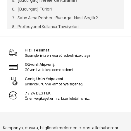
[Bucurgat] Nerelerde Kullanılır?
[Bucurgat] Türleri
Satın Alma Rehberi: Bucurgat Nasıl Seçilir?
Profesyonel Kullanıcı Tavsiyeleri
Kullanıcıların En Çok Yaptığı Hatalar
Profesyonel Kullanım İpuçları
Hızlı Teslimat
En Çok Sorulan Sorular
Siparişleriniz en kısa sürede elinize ulaşır.
Sonuç ve Uzman Yorumu
Güvenli Alışveriş
Güvenli ve kolay ödeme sistemi
1994 yılından beri Kastamonu’daki merkezimizde;
Geniş Ürün Yelpazesi
Binlerce ürün ve kampanya seçeneği
ormancılık sektörünün dik yamaçlarından Karadeniz’in
hırçın limanlarına, mermer ocaklarının ağır yüklerinden
7 / 24 DESTEK
Öneri ve şikayetlerinizi bize iletebilirsiniz.
sanayi atölyelerinin o milimetrik makine montajlarına
kadar gücün ve mekaniğin bizzat "zincir sesini, halat
gerilimini ve dişli torkunu" sahada yaşamış bir
Teknik
Başmühendis
ve usta gözüyle yazıyorum.
Kampanya, duyuru, bilgilendirmelerden e-posta ile haberdar