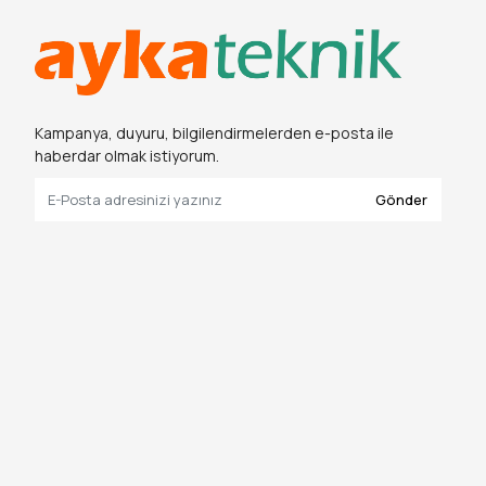
Ayka Teknik
dönüştürme
Kampanya, duyuru, bilgilendirmelerden e-posta ile
Kamp La
haberdar olmak istiyorum.
Gönder
Karanlığ
Hırdavat v
zamanda gü
360 derece 
Neden bu 
kesintisin
ekipleri v
teknolojis