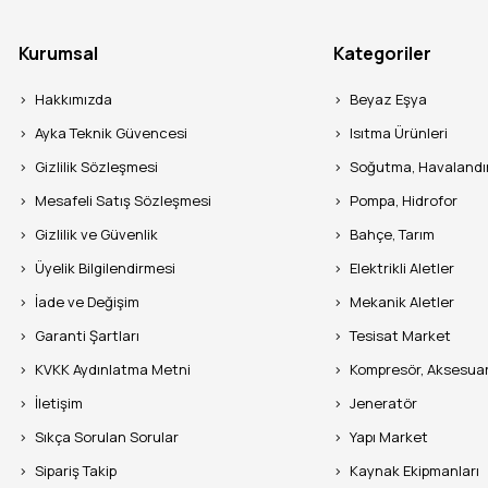
 olarak hazırladığımız bu rehber, sadece bir aydınlatma ürünü tan
Kurumsal
Kategoriler
 sanatıdır.
Hakkımızda
Beyaz Eşya
Ayka Teknik Güvencesi
Isıtma Ürünleri
mbası Seçim Rehberi 2026: En İyi Aydınlatma M
Gizlilik Sözleşmesi
Soğutma, Havaland
Mesafeli Satış Sözleşmesi
Pompa, Hidrofor
ın Ortasındaki Güvenli Işığınız
Gizlilik ve Güvenlik
Bahçe, Tarım
e outdoor ekipmanları sektöründe geçirdiğim 30 yılı aşkın süre
Üyelik Bilgilendirmesi
Elektrikli Aletler
venlik, moral ve çalışma disiplini demektir.
Kamp lambası
, ta
İade ve Değişim
Mekanik Aletler
veya odaklı bir şekilde aydınlatan, zorlu doğa koşullarına dayanı
Garanti Şartları
Tesisat Market
kadar önemlidir?
Çünkü ormanın derinliklerinde, elektriğin olm
KVKK Aydınlatma Metni
Kompresör, Aksesua
de kamp lambası, medeniyetle olan bağınızdır. Sadece kampçılar 
İletişim
Jeneratör
e acil durum hazırlığı yapan ev sahipleri bu cihazlara güvenir. B
ine kadar her detayı "esnaf tecrübesiyle" inceleyeceğiz.
Sıkça Sorulan Sorular
Yapı Market
Sipariş Takip
Kaynak Ekipmanları