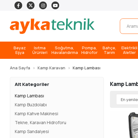
Beyaz
Isıtma
Soğutma,
Pompa,
Bahçe,
Elektrikli
Eşya
Ürünleri
Havalandırma
Hidrofor
Tarım
Aletler
Ana Sayfa
Kamp Karavan
Kamp Lambası
Kamp Lamb
Alt Kategoriler
Kamp Lambası
Kamp Buzdolabı
Kamp Kahve Makinesi
Tekne, Karavan Hidroforu
Kamp Sandalyesi