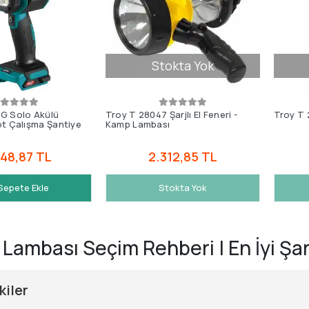
Stokta Yok
G Solo Akülü
Troy T 28047 Şarjlı El Feneri -
Troy T 
t Çalışma Şantiye
Kamp Lambası
748,87 TL
2.312,85 TL
Sepete Ekle
Stokta Yok
Lambası Seçim Rehberi | En İyi Şarj
kiler