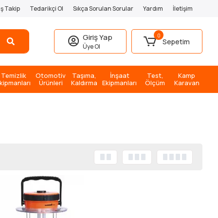
iş Takip
Tedarikçi Ol
Sıkça Sorulan Sorular
Yardım
İletişim
0
Giriş Yap
Sepetim
Üye Ol
Temizlik
Otomotiv
Taşıma,
İnşaat
Test,
Kamp
kipmanları
Ürünleri
Kaldırma
Ekipmanları
Ölçüm
Karavan