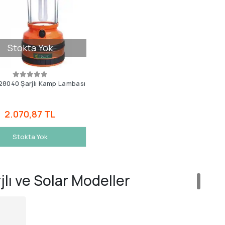
Stokta Yok
28040 Şarjlı Kamp Lambası
2.070,87 TL
Stokta Yok
lı ve Solar Modeller