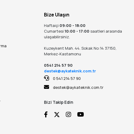
ıtımı değil, karanlığı güvenli ve konforlu bir alana
Bize Ulaşın
Haftaiçi
09:00 - 18:00
Cumartesi
10:00 - 17:00
saatleri arasında
ulaşabilirsiniz.
odelleri ve Teknik İpuçları
ırma
Kuzeykent Mah. 44. Sokak No:14 37150,
Merkez-Kastamonu
0541 214 57 90
de şunu öğrendim: Işık, sadece görmenizi sağlamaz; aynı
destek@aykateknik.com.tr
şınabilir bir enerji kaynağı kullanarak bulunduğu ortamı
0 541 214 57 90
klı aydınlatma cihazıdır.
destek@aykateknik.com.tr
adığı bir yayla evinde veya beklenmedik bir elektrik
r
Bizi Takip Edin
değil; gece çalışan ustalar, sanayi tesislerindeki bakım
u rehberde, bir lambanın lümen değerinden pil