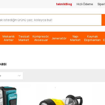
teknikBlog
Hızlı Ödeme
Sipar
Mekanik
Tesisat
Kompresör,
Yapı
Kaynak
Jeneratör
Aletler
Market
Aksesuar
Market
Ekipmanları
E
ası