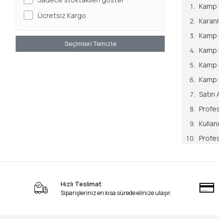
Kamp L
Ücretsiz Kargo
Karanl
Kamp 
Seçimleri Temizle
Kamp L
Kamp L
Kamp 
Satın 
Profes
Kullan
Profes
En Çok
Sonuç
Hızlı Teslimat
Siparişleriniz en kısa sürede elinize ulaşır.
1994 yılın
teknolojis
sadık dos