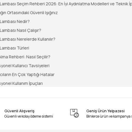
ambası Seçim Rehberi 2026: En İyi Aydınlatma Modelleri ve Teknik İp
ığın Ortasındaki Güvenli Işığınız
Lambası Nedir?
ambası Nasıl Çalışır?
ambası Nerelerde Kullanılır?
Lambası Türleri
Alma Rehberi: Nasıl Seçilir?
yonel Kullanıcı Tavsiyeleri
ıcıların En Çok Yaptığı Hatalar
yonel Kullanım İpuçları
 Sorulan Sorular
 ve Uzman Yorumu
Güvenli Alışveriş
Geniş Ürün Yelpazesi
Güvenli ve kolay ödeme sistemi
Binlerce ürün ve kampanya 
dan beri Kastamonu’daki merkezimizde, hırdavatın tozunu yutmu
inin her evresine şahitlik etmiş bir uzman gözüyle yazıyorum. B
tunuz olan
Kamp Lambalarını
; sektör dinamikleriyle harmanla