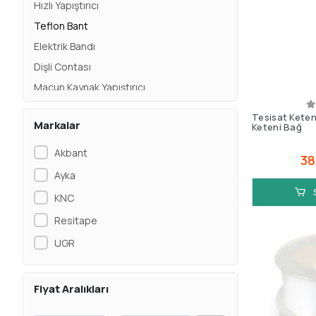
Hızlı Yapıştırıcı
Teflon Bant
Elektrik Bandı
Dişli Contası
Macun Kaynak Yapıştırıcı
Sıvı Kaynak Yapıştırıcı
Tesisat Keten
Markalar
Keteni Bağ
Cıvata Sabitleyici
Tekstil Yapıştırıcısı
Akbant
38
Epoksi Yapıştırıcı
Ayka
Plastik Kaynak Yapıştırıcı
KNC
Çabuk Yapıştırıcı
Resitape
Sabit Bağlantı, Yüzey Contası
UGR
Roket Yapıştırıcı
Bio Sprey
Fiyat Aralıkları
İzolasyon Bantı