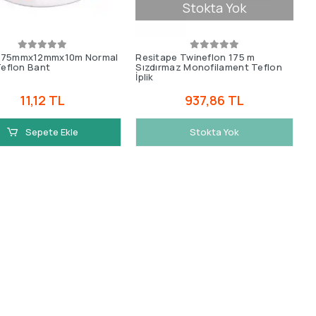
Stokta Yok
075mmx12mmx10m Normal
Resitape Twineflon 175 m
 Teflon Bant
Sızdırmaz Monofilament Teflon
İplik
11,12 TL
937,86 TL
Sepete Ekle
Stokta Yok