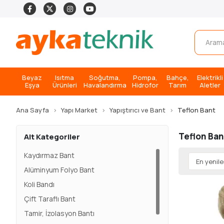
Beyaz
Isıtma
Soğutma,
Pompa,
Bahçe,
Elektrikli
Eşya
Ürünleri
Havalandırma
Hidrofor
Tarım
Aletler
Ana Sayfa
Yapı Market
Yapıştırıcı ve Bant
Teflon Bant
Teflon Ban
Alt Kategoriler
Kaydırmaz Bant
Alüminyum Folyo Bant
Koli Bandı
Çift Taraflı Bant
Tamir, İzolasyon Bantı