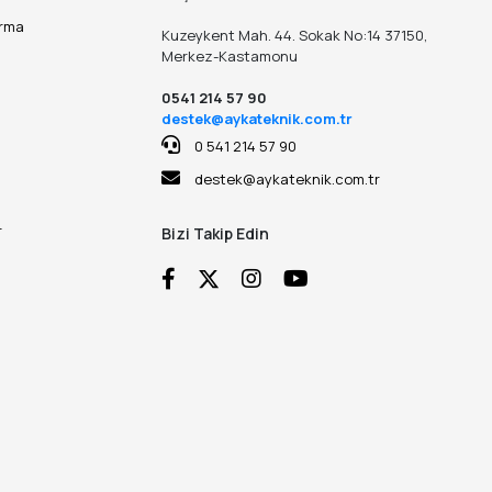
ırma
Kuzeykent Mah. 44. Sokak No:14 37150,
Merkez-Kastamonu
0541 214 57 90
destek@aykateknik.com.tr
0 541 214 57 90
destek@aykateknik.com.tr
r
Bizi Takip Edin