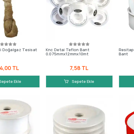
i Doğalgaz Tesisat
Knc Detai Teflon Bant
Resitap
0.075mmx12mmx10mt
Bant
4,00 TL
7,58 TL
Sepete Ekle
Sepete Ekle