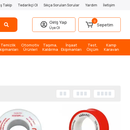
iş Takip
Tedarikçi Ol
Sıkça Sorulan Sorular
Yardım
İletişim
0
Giriş Yap
Sepetim
Üye Ol
Temizlik
Otomotiv
Taşıma,
İnşaat
Test,
Kamp
kipmanları
Ürünleri
Kaldırma
Ekipmanları
Ölçüm
Karavan