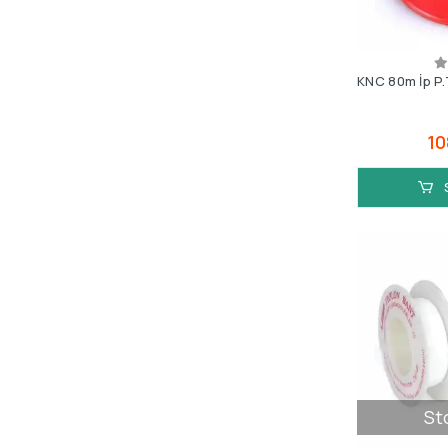
KNC 80m İp P.
10
St