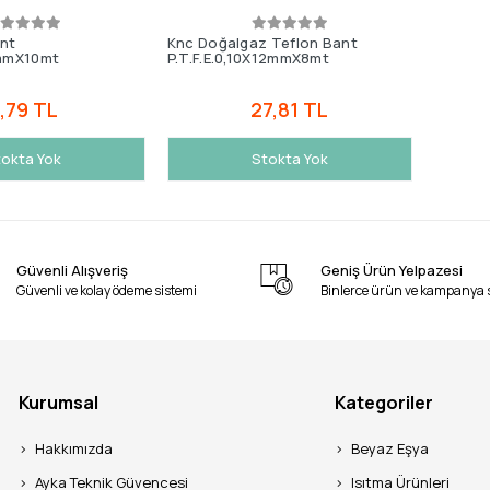
ant
Knc Doğalgaz Teflon Bant
mmX10mt
P.T.F.E.0,10X12mmX8mt
,79 TL
27,81 TL
okta Yok
Stokta Yok
Güvenli Alışveriş
Geniş Ürün Yelpazesi
Güvenli ve kolay ödeme sistemi
Binlerce ürün ve kampanya 
Kurumsal
Kategoriler
Hakkımızda
Beyaz Eşya
Ayka Teknik Güvencesi
Isıtma Ürünleri