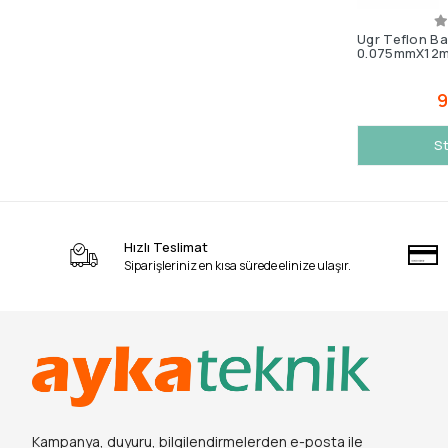
Ugr Teflon B
0.075mmX12
9
St
Hızlı Teslimat
Siparişleriniz en kısa sürede elinize ulaşır.
Kampanya, duyuru, bilgilendirmelerden e-posta ile