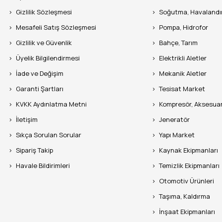
Gizlilik Sözleşmesi
Soğutma, Havaland
Mesafeli Satış Sözleşmesi
Pompa, Hidrofor
Gizlilik ve Güvenlik
Bahçe, Tarım
Üyelik Bilgilendirmesi
Elektrikli Aletler
İade ve Değişim
Mekanik Aletler
Garanti Şartları
Tesisat Market
KVKK Aydınlatma Metni
Kompresör, Aksesua
İletişim
Jeneratör
Sıkça Sorulan Sorular
Yapı Market
Sipariş Takip
Kaynak Ekipmanları
Havale Bildirimleri
Temizlik Ekipmanları
Otomotiv Ürünleri
Taşıma, Kaldırma
İnşaat Ekipmanları