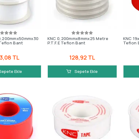
 0,200mmx50mmx30
KNC 0,200mmx8mmx25 Metre
KNC 19x
 Teflon Bant
P.T.F.E Teflon Bant
Teflon 
3,08 TL
128,92 TL
Sepete Ekle
Sepete Ekle