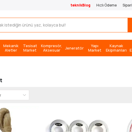
teknikBlog
Hızlı Ödeme
Sipar
Mekanik
Tesisat
Kompresör,
Yapı
Kaynak
Jeneratör
Aletler
Market
Aksesuar
Market
Ekipmanları
E
t