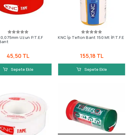
0,075mm Uzun P.T.E.F
KNC İp Teflon Bant 150 Mt İP.T.F.E
Bant
45,50 TL
155,18 TL
Sepete Ekle
Sepete Ekle