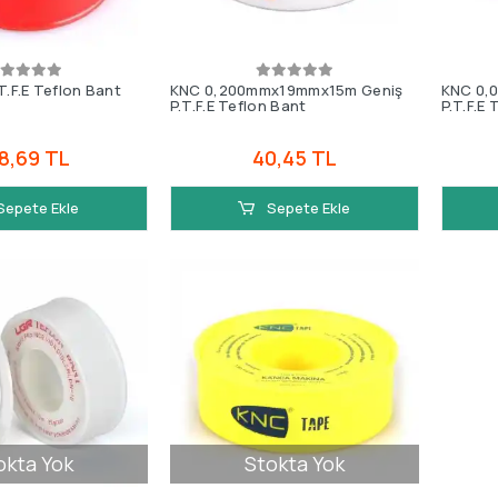
T.F.E Teflon Bant
KNC 0,200mmx19mmx15m Geniş
KNC 0,
P.T.F.E Teflon Bant
P.T.F.E
8,69 TL
40,45 TL
Sepete Ekle
Sepete Ekle
okta Yok
Stokta Yok