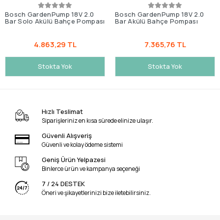
Bosch GardenPump 18V 2.0
Bosch GardenPump 18V 2.0
Bar Solo Akülü Bahçe Pompası
Bar Akülü Bahçe Pompası
4.863,29 TL
7.365,76 TL
Stokta Yok
Stokta Yok
Hızlı Teslimat
Siparişleriniz en kısa sürede elinize ulaşır.
Güvenli Alışveriş
Güvenli ve kolay ödeme sistemi
Geniş Ürün Yelpazesi
Binlerce ürün ve kampanya seçeneği
7 / 24 DESTEK
Öneri ve şikayetlerinizi bize iletebilirsiniz.