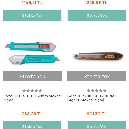
1.148,51 TL
248,98 TL
Stokta Yok
Stokta Yok
Stokta Yok
Stokta Yok
Total THT51001 152mm Maket
Beta 017700050 1770BM 6
Bıçağı
Bıçaklı Maket Bıçağı
288,26 TL
901,30 TL
Stokta Yok
Stokta Yok