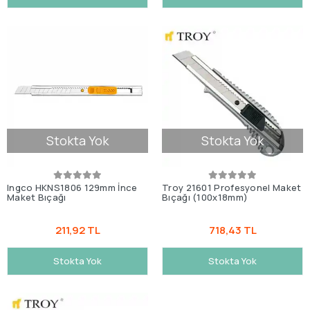
Stokta Yok
Stokta Yok
Ingco HKNS1806 129mm İnce
Troy 21601 Profesyonel Maket
Maket Bıçağı
Bıçağı (100x18mm)
211,92 TL
718,43 TL
Stokta Yok
Stokta Yok