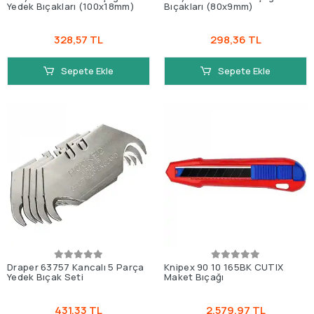
Yedek Bıçakları (100x18mm)
Bıçakları (80x9mm)
328,57 TL
298,36 TL
Sepete Ekle
Sepete Ekle
Draper 63757 Kancalı 5 Parça
Knipex 90 10 165BK CUTIX
Yedek Bıçak Seti
Maket Bıçağı
431,33 TL
2.579,97 TL