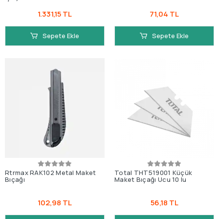
1.331,15 TL
71,04 TL
Sepete Ekle
Sepete Ekle
Rtrmax RAK102 Metal Maket
Total THT519001 Küçük
Bıçağı
Maket Bıçağı Ucu 10 lu
102,98 TL
56,18 TL