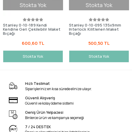
Stokta Yok
Stokta Yok
Stanley 0-10-189 Kendi
Stanley 0-10-095 135x9mm
Kendine Geri Çekilebilir Maket
Interlock Kilitlenen Maket
Bıçağı
Bıçağı
600,60 TL
500,50 TL
Stokta Yok
Stokta Yok
Hızlı Teslimat
Siparişleriniz en kısa sürede elinize ulaşır.
Güvenli Alışveriş
Güvenli ve kolay ödeme sistemi
Geniş Ürün Yelpazesi
Binlerce ürün ve kampanya seçeneği
7 / 24 DESTEK