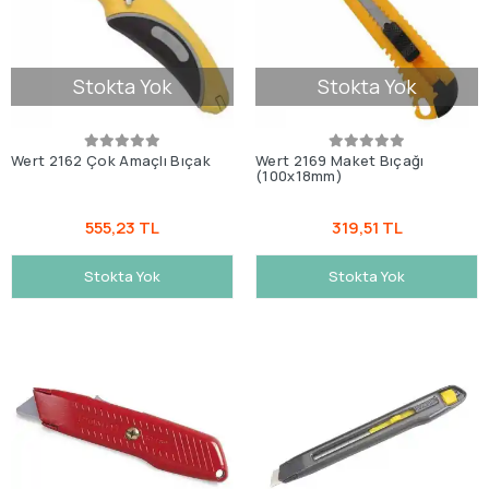
Stokta Yok
Stokta Yok
Wert 2162 Çok Amaçlı Bıçak
Wert 2169 Maket Bıçağı
(100x18mm)
555,23 TL
319,51 TL
Stokta Yok
Stokta Yok