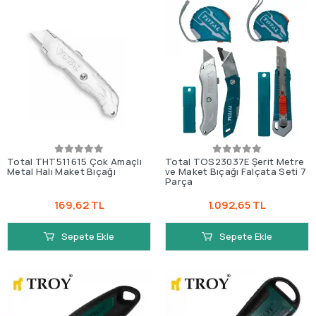
Total THT511615 Çok Amaçlı
Total TOS23037E Şerit Metre
Metal Halı Maket Bıçağı
ve Maket Bıçağı Falçata Seti 7
Parça
169,62 TL
1.092,65 TL
Sepete Ekle
Sepete Ekle