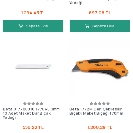
Yedeği
1.294,43 TL
697,06 TL
Sepete Ekle
Sepete Ekle
Beta 017700010 1770RL 9mm
Beta 1772M Geri Çekilebilir
10 Adet Maket Dar Bıçak
Bıçaklı Maket Bıçağı 170mm
Yedeği
556,22 TL
1.200,29 TL