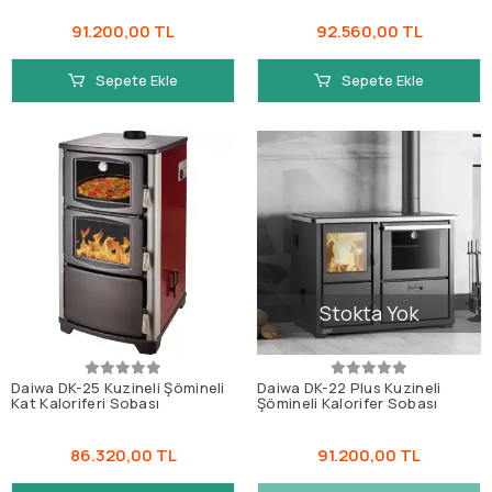
91.200,00 TL
92.560,00 TL
Sepete Ekle
Sepete Ekle
Stokta Yok
Daiwa DK-25 Kuzineli Şömineli
Daiwa DK-22 Plus Kuzineli
Kat Kaloriferi Sobası
Şömineli Kalorifer Sobası
86.320,00 TL
91.200,00 TL