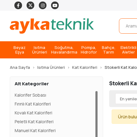
Beyaz
Isıtma
Soğutma,
Pompa,
Bahçe,
Elektrikli
Eşya
Ürünleri
Havalandırma
Hidrofor
Tarım
Aletler
Ana Sayfa
Isıtma Ürünleri
Kat Kaloriferi
Stokerli Kat Kalor
Stokerli Ka
Alt Kategoriler
Kalorifer Sobası
Fırınlı Kat Kaloriferi
Kovalı Kat Kaloriferi
Ürün bul
Peletli Kat Kaloriferi
Manuel Kat Kaloriferi