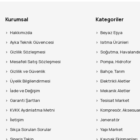
Kurumsal
Kategoriler
Hakkımızda
Beyaz Eşya
Ayka Teknik Güvencesi
Isıtma Ürünleri
Gizlilik Sözleşmesi
Soğutma, Havaland
Mesafeli Satış Sözleşmesi
Pompa, Hidrofor
Gizlilik ve Güvenlik
Bahçe, Tarım
Üyelik Bilgilendirmesi
Elektrikli Aletler
İade ve Değişim
Mekanik Aletler
Garanti Şartları
Tesisat Market
KVKK Aydınlatma Metni
Kompresör, Aksesua
İletişim
Jeneratör
Sıkça Sorulan Sorular
Yapı Market
Sipariş Takip
Kaynak Ekipmanları