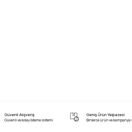
Güvenli Alışveriş
Geniş Ürün Yelpazesi
Güvenli ve kolay ödeme sistemi
Binlerce ürün ve kampanya 