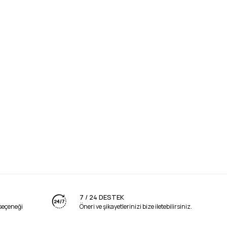
7 / 24 DESTEK
seçeneği
Öneri ve şikayetlerinizi bize iletebilirsiniz.