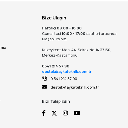
Bize Ulaşın
Haftaiçi
09:00 - 18:00
Cumartesi
10:00 - 17:00
saatleri arasında
ulaşabilirsiniz.
ırma
Kuzeykent Mah. 44. Sokak No:14 37150,
Merkez-Kastamonu
0541 214 57 90
destek@aykateknik.com.tr
0 541 214 57 90
destek@aykateknik.com.tr
r
Bizi Takip Edin