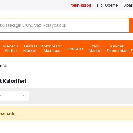
teknikBlog
Hızlı Ödeme
Sipar
Mekanik
Tesisat
Kompresör,
Yapı
Kaynak
Jeneratör
Aletler
Market
Aksesuar
Market
Ekipmanları
E
iferi
t Kaloriferi
unamadı.