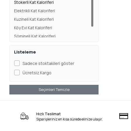
Stokerli Kat Kaloriferi
Elektrikli Kat Kaloriferi
Kuzineli Kat Kaloriferi
Köy Evi Kat Kaloriferi
Şömineli Kat Kaloriferi
Katı Yakıtlı Kat Kaloriferi
Listeleme
Sadece stoktakileri göster
Ücretsiz Kargo
Seçimleri Temizle
Hızlı Teslimat
Siparişleriniz en kısa sürede elinize ulaşır.