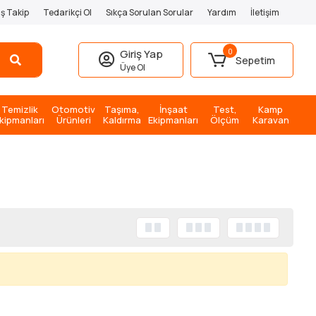
iş Takip
Tedarikçi Ol
Sıkça Sorulan Sorular
Yardım
İletişim
0
Giriş Yap
Sepetim
Üye Ol
Temizlik
Otomotiv
Taşıma,
İnşaat
Test,
Kamp
kipmanları
Ürünleri
Kaldırma
Ekipmanları
Ölçüm
Karavan