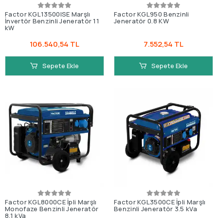
Factor KGL13500ISE Marşlı
Factor KGL950 Benzinli
İnvertör Benzinli Jeneratör 11
Jeneratör 0.8 KW
kW
106.540,54 TL
7.552,54 TL
Sepete Ekle
Sepete Ekle
Factor KGL8000CE İpli Marşlı
Factor KGL3500CE İpli Marşlı
Monofaze Benzinli Jeneratör
Benzinli Jeneratör 3.5 kVa
8,1 kVa