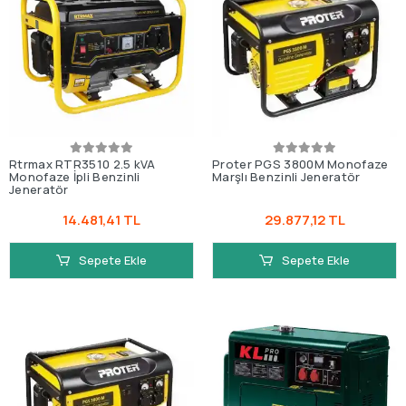
Rtrmax RTR3510 2.5 kVA
Proter PGS 3800M Monofaze
Monofaze İpli Benzinli
Marşlı Benzinli Jeneratör
Jeneratör
14.481,41 TL
29.877,12 TL
Sepete Ekle
Sepete Ekle