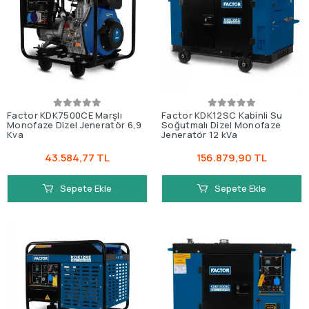
Factor KDK7500CE Marşlı
Factor KDK12SC Kabinli Su
Monofaze Dizel Jeneratör 6,9
Soğutmalı Dizel Monofaze
Kva
Jeneratör 12 kVa
43.584,77 TL
156.879,90 TL
Sepete Ekle
Sepete Ekle