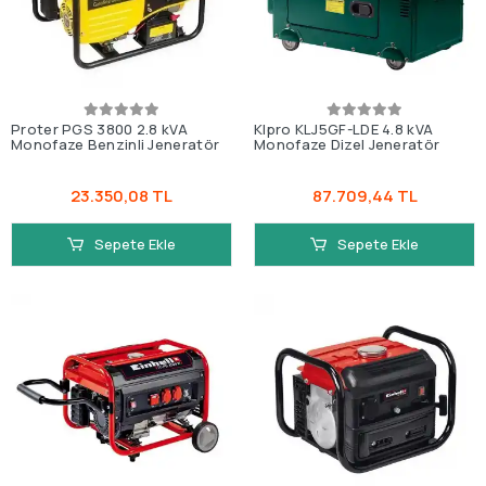
Proter PGS 3800 2.8 kVA
Klpro KLJ5GF-LDE 4.8 kVA
Monofaze Benzinli Jeneratör
Monofaze Dizel Jeneratör
23.350,08 TL
87.709,44 TL
Sepete Ekle
Sepete Ekle