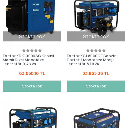
Stokta Yok
Stokta Yok
Factor KDK10000SC Kabinli
Factor KGL8000CE Benzinli
Marşlı Dizel Monofaze
Portatif Monofaze Marşlı
Jeneratör 9,4 kVa
Jeneratör 8,1 kVA
63.650,10 TL
33.865,36 TL
Stokta Yok
Stokta Yok