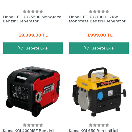
Einhell TC-PG 3500 Monofaze
Einhell TC-PG 1000 1.2KW
Benzinli Jeneratör
Monofaze Benzinli Jeneratör
29.999,00 TL
11.999,00 TL
Sepete Ekle
Sepete Ekle
Kama KGL4000iSE Benzinli
Kama KGL950 Benzinli İpli