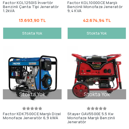
Factor KGL1250IS İnvertör
Factor KGL10000CE Marşlı
Benzinli Çanta Tipi Jeneratör
Benzinli Monofaze Jeneratör
1.2kVA
9,4 KVA
13.693,90 TL
42.674,94 TL
Stokta Yok
Stokta Yok
Stokta Yok
Stokta Yok
Factor KDK7500CE Marşlı Dizel
Stayer GAV5500E 5.5 Kw
Monofaze Jeneratör 6,9 kWA
Monofaze Marşlı Benzinli
Jeneratör