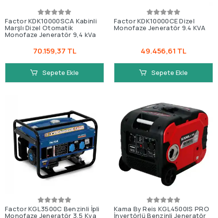
Factor KDK10000SCA Kabinli
Factor KDK10000CE Dizel
Marşlı Dizel Otomatik
Monofaze Jeneratör 9.4 KVA
Monofaze Jeneratör 9,4 kVa
70.159,37 TL
49.456,61 TL
Sepete Ekle
Sepete Ekle
Factor KGL3500C Benzinli İpli
Kama By Reis KGL4500IS PRO
Monofaze Jeneratör 3,5 Kva
İnvertörlü Benzinli Jeneratör