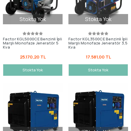
Stokta Yok
Stokta Yok
Factor KGL5000CE Benzinli İpli
Factor KGL3500CE Benzinli İpli
Marşlı Monofaze Jeneratör 5
Marşlı Monofaze Jeneratör 3,5
Kva
Kva
25.170,20 TL
17.581,00 TL
Stokta Yok
Stokta Yok