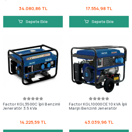
34.080,86 TL
17.554,98 TL
Sepete Ekle
Sepete Ekle
Factor KGL3500C İpli Benzinli
Factor KGL10000CE 10 kVA İpli
Jeneratör 3.5 kVa
Marşlı Benzinli Jeneratör
14.225,59 TL
43.039,96 TL