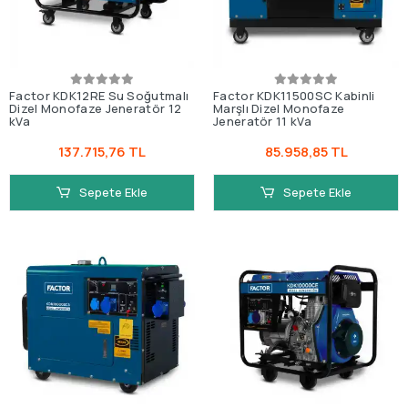
Factor KDK12RE Su Soğutmalı
Factor KDK11500SC Kabinli
Dizel Monofaze Jeneratör 12
Marşlı Dizel Monofaze
kVa
Jeneratör 11 kVa
137.715,76 TL
85.958,85 TL
Sepete Ekle
Sepete Ekle