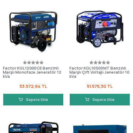
Factor KGL12000CE Benzinli
Factor KGL10500MT Benzinli
Marşlı Monofaze Jeneratör 12
Marşlı Çift Voltajlı Jeneratör 10
kVa
kVa
53.572,94 TL
51.575,30 TL
Sepete Ekle
Sepete Ekle