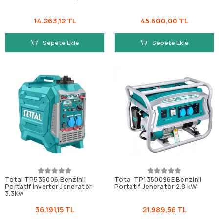
14.263,12 TL
45.600,00 TL
Sepete Ekle
Sepete Ekle
Total TP535006 Benzinli
Total TP1350096E Benzinli
Portatif İnverter Jeneratör
Portatif Jeneratör 2.8 kW
3.3Kw
36.191,15 TL
21.989,56 TL