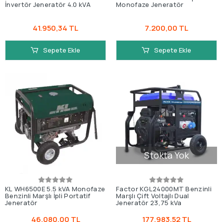
İnvertör Jeneratör 4.0 kVA
Monofaze Jeneratör
41.950,34 TL
7.200,00 TL
Sepete Ekle
Sepete Ekle
Stokta Yok
KL WH6500E 5.5 kVA Monofaze
Factor KGL24000MT Benzinli
Benzinli Marşlı İpli Portatif
Marşlı Çift Voltajlı Dual
Jeneratör
Jeneratör 23,75 kVa
46.080,00 TL
177.983,52 TL