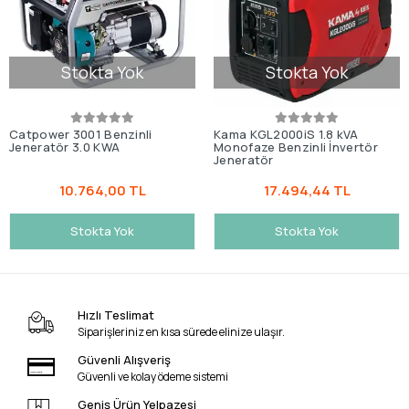
Stokta Yok
Stokta Yok
Catpower 3001 Benzinli
Kama KGL2000iS 1.8 kVA
Jeneratör 3.0 KWA
Monofaze Benzinli İnvertör
Jeneratör
10.764,00 TL
17.494,44 TL
Stokta Yok
Stokta Yok
Hızlı Teslimat
Siparişleriniz en kısa sürede elinize ulaşır.
Güvenli Alışveriş
Güvenli ve kolay ödeme sistemi
Geniş Ürün Yelpazesi