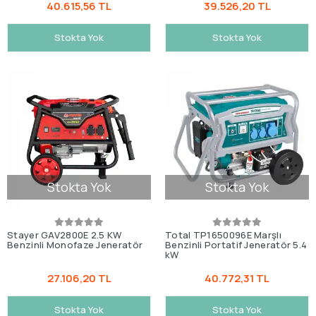
40.615,56 TL
39.526,20 TL
Stokta Yok
Stokta Yok
Stokta Yok
Stokta Yok
Stayer GAV2800E 2.5 KW
Total TP1650096E Marşlı
Benzinli Monofaze Jeneratör
Benzinli Portatif Jeneratör 5.4
kW
27.106,20 TL
40.772,31 TL
Stokta Yok
Stokta Yok