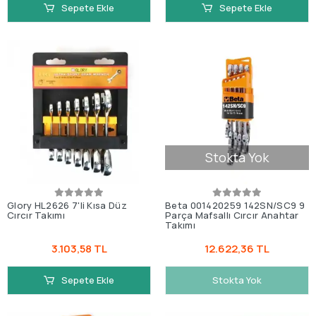
Sepete Ekle
Sepete Ekle
Stokta Yok
Glory HL2626 7'li Kısa Düz
Beta 001420259 142SN/SC9 9
Cırcır Takımı
Parça Mafsallı Cırcır Anahtar
Takımı
3.103,58 TL
12.622,36 TL
Sepete Ekle
Stokta Yok