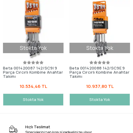
Stokta Yok
Stokta Yok
Beta 001420087 142/SC9I 9
Beta 001420088 142/SC9E 9
Parça Cırcırlı Kombine Anahtar
Parça Cırcırlı Kombine Anahtar
Takımı
Takımı
10.534,46 TL
10.937,80 TL
Stokta Yok
Stokta Yok
Hızlı Teslimat
Siparişleriniz en kısa sürede elinize ulaşır.