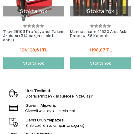
Stokta Yok
Stokta Yok
Troy 26103 Profesyonel Takım
Mannesmann 41530 Alet Askı
Arabası (314 parça el aleti
Panosu, 38 Kancalı
dahil)
124.128,61 TL
1.198,87 TL
Stokta Yok
Stokta Yok
Hızlı Teslimat
Siparişleriniz en kısa sürede elinize ulaşır.
Güvenli Alışveriş
Güvenli ve kolay ödeme sistemi
Geniş Ürün Yelpazesi
Binlerce ürün ve kampanya seçeneği