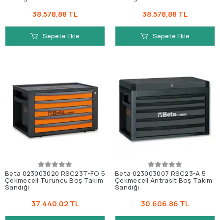
38.578,88 TL
38.578,88 TL
Sepete Ekle
Sepete Ekle
Beta 023003020 RSC23T-FO 5
Beta 023003007 RSC23-A 5
Çekmeceli Turuncu Boş Takım
Çekmeceli Antrasit Boş Takım
Sandığı
Sandığı
37.440,02 TL
30.606,86 TL