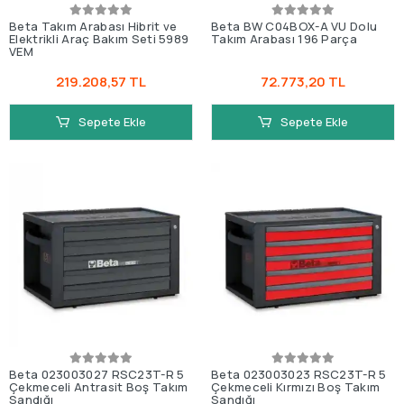
Beta Takım Arabası Hibrit ve
Beta BW C04BOX-A VU Dolu
Elektrikli Araç Bakım Seti 5989
Takım Arabası 196 Parça
VEM
219.208,57 TL
72.773,20 TL
Sepete Ekle
Sepete Ekle
Beta 023003027 RSC23T-R 5
Beta 023003023 RSC23T-R 5
Çekmeceli Antrasit Boş Takım
Çekmeceli Kırmızı Boş Takım
Sandığı
Sandığı