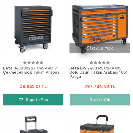
Stokta Yok
Beta 045000227 C45PRO 7
Beta BW 2400 RSC24AXXL
Çekmeceli Boş Takım Arabası
Dolu Uzun Takım Arabası 1061
Parça
39.955,01 TL
397.784,48 TL
Sepete Ekle
Stokta Yok