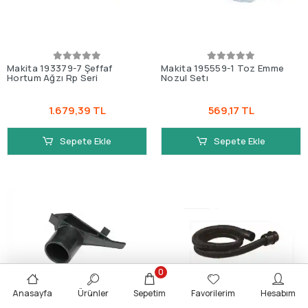
Makita 193379-7 Şeffaf
Makita 195559-1 Toz Emme
Hortum Ağzı Rp Seri
Nozul Setı
1.679,39 TL
569,17 TL
Sepete Ekle
Sepete Ekle
0
Anasayfa
Ürünler
Sepetim
Favorilerim
Hesabım