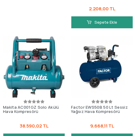
2.208,00 TL
Sepete Ekle
Makita AC001GZ Solo Akülü
Factor EWS50B 50 Lt Sessiz
Hava Kompresörü
Yağsız Hava Kompresörü
38.590,02 TL
9.668,11 TL