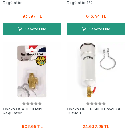
Regülatör
Regülatör 1/4
931,97 TL
613,44 TL
Sepete Ekle
Sepete Ekle
Osaka OSA-1010 Mini
Osaka OPT-P 3000 Havalı Su
Regülatör
Tutucu
603,65 TL
24.637,25 TL