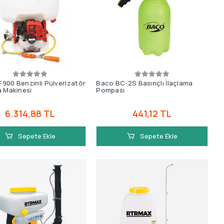
900 Benzinli Pülverizatör
Baco BC-2S Basınçlı İlaçlama
a Makinesi
Pompası
6.314,88 TL
441,12 TL
Sepete Ekle
Sepete Ekle