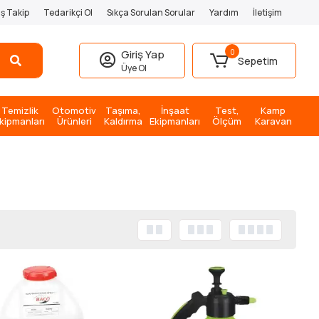
iş Takip
Tedarikçi Ol
Sıkça Sorulan Sorular
Yardım
İletişim
0
Giriş Yap
Sepetim
Üye Ol
Temizlik
Otomotiv
Taşıma,
İnşaat
Test,
Kamp
kipmanları
Ürünleri
Kaldırma
Ekipmanları
Ölçüm
Karavan