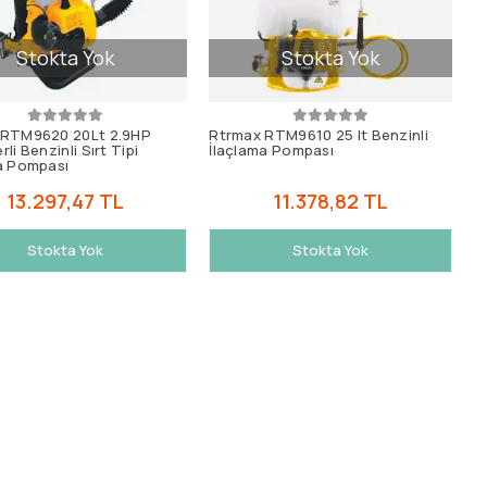
Stokta Yok
Stokta Yok
 RTM9620 20Lt 2.9HP
Rtrmax RTM9610 25 lt Benzinli
li Benzinli Sırt Tipi
İlaçlama Pompası
a Pompası
13.297,47 TL
11.378,82 TL
Stokta Yok
Stokta Yok