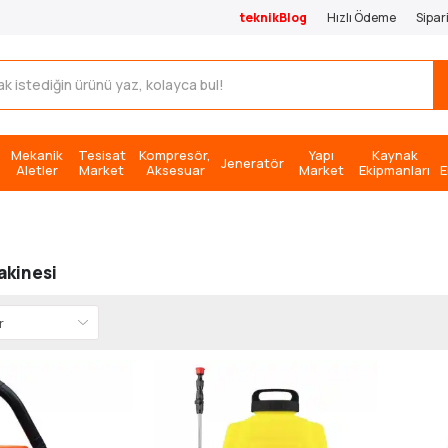
teknikBlog
Hızlı Ödeme
Sipar
Mekanik
Tesisat
Kompresör,
Yapı
Kaynak
Jeneratör
Aletler
Market
Aksesuar
Market
Ekipmanları
E
akinesi