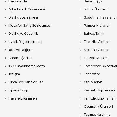
Hakkımızda
Beyaz Eşya
Ayka Teknik Güvencesi
Isıtma Ürünleri
Gizlilik Sözleşmesi
Soğutma, Havaland
Mesafeli Satış Sözleşmesi
Pompa, Hidrofor
Gizlilik ve Güvenlik
Bahçe, Tarım
Üyelik Bilgilendirmesi
Elektrikli Aletler
İade ve Değişim
Mekanik Aletler
Garanti Şartları
Tesisat Market
KVKK Aydınlatma Metni
Kompresör, Aksesua
İletişim
Jeneratör
Sıkça Sorulan Sorular
Yapı Market
Sipariş Takip
Kaynak Ekipmanları
Havale Bildirimleri
Temizlik Ekipmanları
Otomotiv Ürünleri
Taşıma, Kaldırma