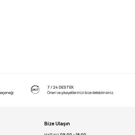
7 / 24 DESTEK
seçeneği
Öneri ve şikayetlerinizi bize iletebilirsiniz.
Bize Ulaşın
Haftaiçi
09:00 - 18:00