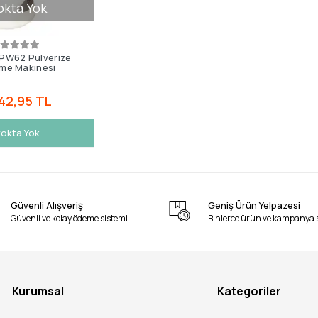
okta Yok
PW62 Pulverize
eme Makinesi
42,95 TL
okta Yok
Güvenli Alışveriş
Geniş Ürün Yelpazesi
Güvenli ve kolay ödeme sistemi
Binlerce ürün ve kampanya 
Kurumsal
Kategoriler