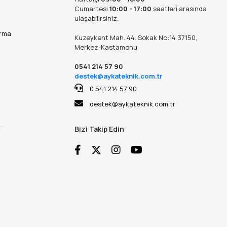
Cumartesi
10:00 - 17:00
saatleri arasında
ulaşabilirsiniz.
ırma
Kuzeykent Mah. 44. Sokak No:14 37150,
Merkez-Kastamonu
0541 214 57 90
destek@aykateknik.com.tr
0 541 214 57 90
destek@aykateknik.com.tr
r
Bizi Takip Edin