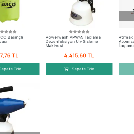
CO Basınçlı
Powerwash APW45 İlaçlama
Rtrmax
pası
Dezenfeksiyon Ulv Sisleme
Atomizer
Makinesi
İlaçlam
7,76 TL
4.415,60 TL
Sepete Ekle
Sepete Ekle