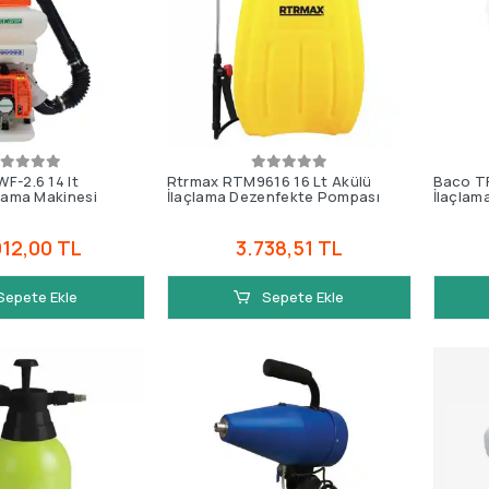
F-2.6 14 lt
Rtrmax RTM9616 16 Lt Akülü
Baco TF
lama Makinesi
İlaçlama Dezenfekte Pompası
İlaçlam
912,00 TL
3.738,51 TL
Sepete Ekle
Sepete Ekle