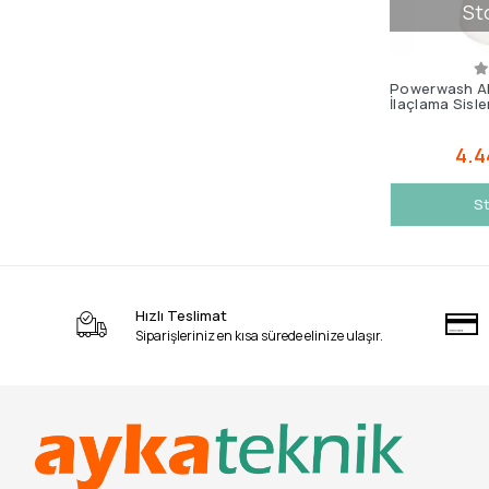
St
Powerwash A
İlaçlama Sisl
4.4
St
Hızlı Teslimat
Siparişleriniz en kısa sürede elinize ulaşır.