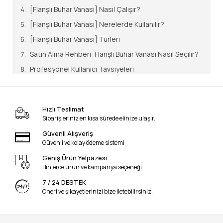
[Flanşlı Buhar Vanası] Nasıl Çalışır?
[Flanşlı Buhar Vanası] Nerelerde Kullanılır?
[Flanşlı Buhar Vanası] Türleri
Satın Alma Rehberi: Flanşlı Buhar Vanası Nasıl Seçilir?
Profesyonel Kullanıcı Tavsiyeleri
Kullanıcıların En Çok Yaptığı Hatalar
Profesyonel Kullanım İpuçları
Hızlı Teslimat
En Çok Sorulan Sorular (SSS)
Siparişleriniz en kısa sürede elinize ulaşır.
Sonuç ve Uzman Yorumu
Güvenli Alışveriş
Güvenli ve kolay ödeme sistemi
1994 yılından beri şirket merkezimizde; kazan
Geniş Ürün Yelpazesi
Binlerce ürün ve kampanya seçeneği
dairelerinin o hırçın buhar sesini, tesisatın genleşme
sancılarını ve yüksek basınç altındaki sızdırmazlığın ne
7 / 24 DESTEK
Öneri ve şikayetlerinizi bize iletebilirsiniz.
denli hayati olduğunu bizzat sahada tecrübe etmiş; o
eski döküm gövdelerden bugünün yüksek teknolojili,
metal körüklü ve sfero döküm
Flanşlı Buhar Vanası