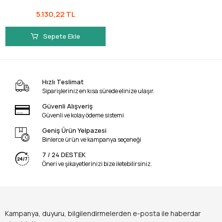
5.130,22 TL
Sepete Ekle
Hızlı Teslimat
Siparişleriniz en kısa sürede elinize ulaşır.
Güvenli Alışveriş
Güvenli ve kolay ödeme sistemi
Geniş Ürün Yelpazesi
Binlerce ürün ve kampanya seçeneği
7 / 24 DESTEK
Öneri ve şikayetlerinizi bize iletebilirsiniz.
Kampanya, duyuru, bilgilendirmelerden e-posta ile haberdar