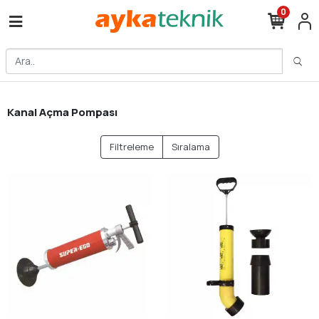
0
Kanal Açma Pompası
Filtreleme
Sıralama