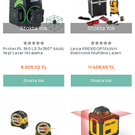
Stokta Yok
Stokta Yok
Proter PL 360 LS 3x360° Akülü
Leica PREXISOP1E4V4H
Yeşil Lazer Hizalama
Elektronik Multiline Lazeri
8.005,02 TL
11.408,65 TL
Stokta Yok
Stokta Yok