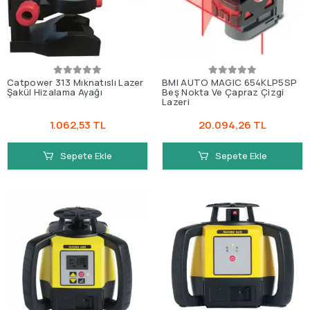
Catpower 313 Mıknatıslı Lazer
BMI AUTO MAGIC 654KLP5SP
Şakül Hizalama Ayağı
Beş Nokta Ve Çapraz Çizgi
Lazeri
1.062,53 TL
20.094,26 TL
Sepete Ekle
Sepete Ekle