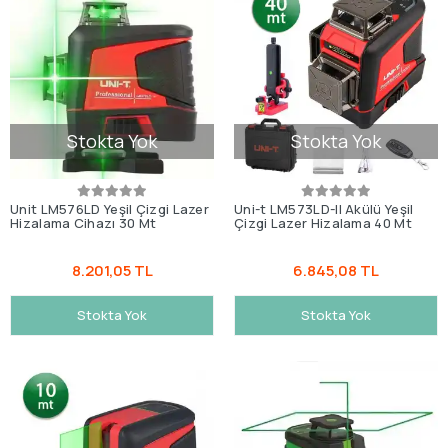
Stokta Yok
Stokta Yok
Unit LM576LD Yeşil Çizgi Lazer
Uni-t LM573LD-II Akülü Yeşil
Hizalama Cihazı 30 Mt
Çizgi Lazer Hizalama 40 Mt
8.201,05 TL
6.845,08 TL
Stokta Yok
Stokta Yok