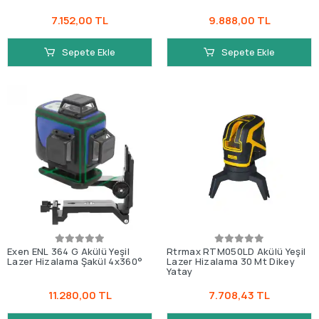
7.152,00 TL
9.888,00 TL
Sepete Ekle
Sepete Ekle
Exen ENL 364 G Akülü Yeşil
Rtrmax RTM050LD Akülü Yeşil
Lazer Hizalama Şakül 4x360°
Lazer Hizalama 30 Mt Dikey
Yatay
11.280,00 TL
7.708,43 TL