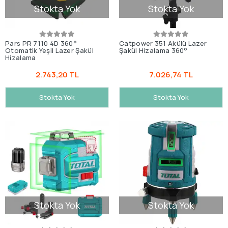
Stokta Yok
Stokta Yok
Pars PR 7110 4D 360°
Catpower 351 Akülü Lazer
Otomatik Yeşil Lazer Şakül
Şakül Hizalama 360°
Hizalama
2.743,20 TL
7.026,74 TL
Stokta Yok
Stokta Yok
Stokta Yok
Stokta Yok