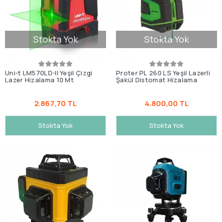
Stokta Yok
Stokta Yok
Uni-t LM570LD-II Yeşil Çizgi
Proter PL 260 LS Yeşil Lazerli
Lazer Hizalama 10 Mt
Şakül Distomat Hizalama
2.867,70 TL
4.800,00 TL
Stokta Yok
Stokta Yok