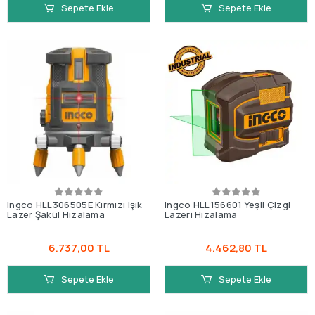
Sepete Ekle
Sepete Ekle
Ingco HLL306505E Kırmızı Işık
Ingco HLL156601 Yeşil Çizgi
Lazer Şakül Hizalama
Lazeri Hizalama
6.737,00 TL
4.462,80 TL
Sepete Ekle
Sepete Ekle