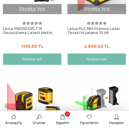
Stokta Yok
Stokta Yok
Leica PREXISOPLT15
Leica PLC360 Prexiso Lazer
Geosystems Lazerli Metre
Terazi Hizalama 15 Mt
1.195,60 TL
4.890,02 TL
Stokta Yok
Stokta Yok
0
Stokta Yok
Stokta Yok
Anasayfa
Ürünler
Sepetim
Favorilerim
Hesabım