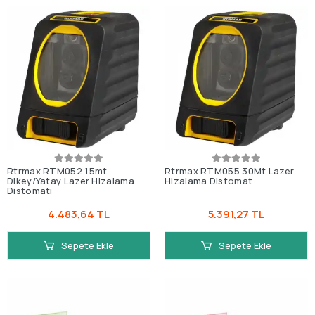
Rtrmax RTM052 15mt
Rtrmax RTM055 30Mt Lazer
Dikey/Yatay Lazer Hizalama
Hizalama Distomat
Distomatı
4.483,64 TL
5.391,27 TL
Sepete Ekle
Sepete Ekle