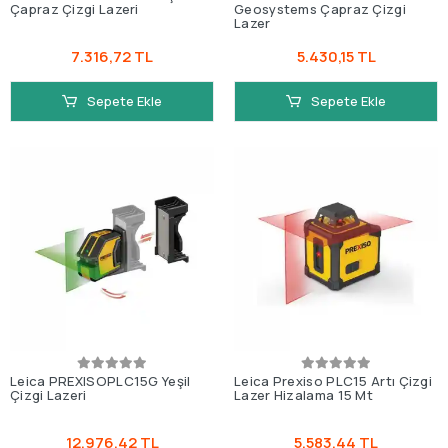
Çapraz Çizgi Lazeri
Geosystems Çapraz Çizgi
Lazer
7.316,72 TL
5.430,15 TL
Sepete Ekle
Sepete Ekle
Leica PREXISOPLC15G Yeşil
Leica Prexiso PLC15 Artı Çizgi
Çizgi Lazeri
Lazer Hizalama 15 Mt
12.976,42 TL
5.583,44 TL