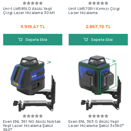
Uni-t LM585LD Akülü Yeşil
Unit LM570R-I Kırmızı Çizgi
Çizgi Lazer Hizalama 30 Mt
Lazer Hizalama
5.919,47 TL
2.867,70 TL
Sepete Ekle
Sepete Ekle
Exen ENL 361 NG Akülü Noktalı
Exen ENL 363 G Akülü Yeşil
Yeşil Lazer Hizalama Şakül
Lazer Hizalama Şakül 3x360°
360°