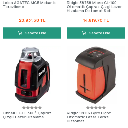
Leica AGATEC MC5 Mekanik
Ridgid 38758 Micro CL-100
Terazileme
Otomatik Çapraz Çizgi Lazer
Hizalama Distomot Seti
20.931,60 TL
14.819,70 TL
Sepete Ekle
Sepete Ekle
Einhell TE-LL 360° Çapraz
Ridgid 98116 Gyro Light
Çizgili Lazer Hizalama
Otomatik Lazer Terazi
Distomat