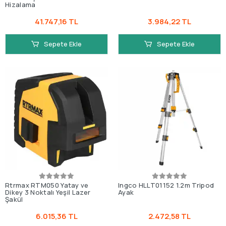
Hizalama
41.747,16 TL
3.984,22 TL
Sepete Ekle
Sepete Ekle
Rtrmax RTM050 Yatay ve
Ingco HLLT01152 1.2m Tripod
Dikey 3 Noktalı Yeşil Lazer
Ayak
Şakül
6.015,36 TL
2.472,58 TL