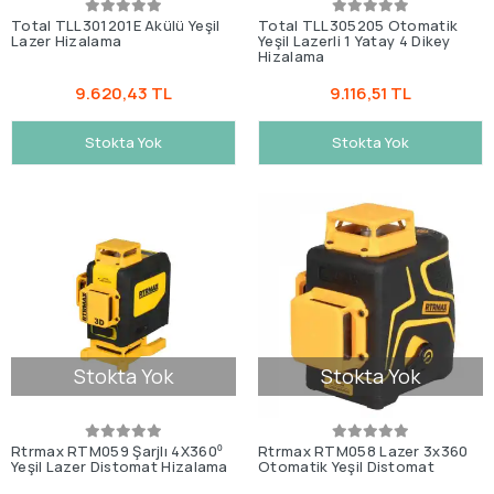
Total TLL301201E Akülü Yeşil
Total TLL305205 Otomatik
Lazer Hizalama
Yeşil Lazerli 1 Yatay 4 Dikey
Hizalama
9.620,43 TL
9.116,51 TL
Stokta Yok
Stokta Yok
Stokta Yok
Stokta Yok
Rtrmax RTM059 Şarjlı 4X360⁰
Rtrmax RTM058 Lazer 3x360
Yeşil Lazer Distomat Hizalama
Otomatik Yeşil Distomat