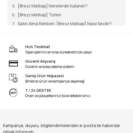
[Breyz Matkap] Nerelerde Kullanılır?
[Breyz Matkap] Türleri
Satın Alma Rehberi: [Breyz Matkap] Nasıl Seçilir?
Profesyonel Kullanıcı Tavsiyeleri
Kullanıcıların En Çok Yaptığı Hatalar
Hızlı Teslimat
Profesyonel Kullanım İpuçları
Siparişleriniz en kısa sürede elinize ulaşır.
En Çok Sorulan Sorular (SSS)
Güvenli Alışveriş
Güvenli ve kolay ödeme sistemi
Sonuç ve Uzman Yorumu
Geniş Ürün Yelpazesi
Binlerce ürün ve kampanya seçeneği
1994 yılından beri Kastamonu’daki merkezimizde,
7 / 24 DESTEK
hırdavatın, marangozluğun ve teknik ekipman
Öneri ve şikayetlerinizi bize iletebilirsiniz.
dünyasının tozunu yutmuş; o devasa döküm
makinelerden bugünün dijital şarjlı ünitelerine geçişin
her saniyesine şahitlik etmiş bir uzman gözüyle
yazıyorum.
Ayka Teknik
olarak tezgahımızdan on
Kampanya, duyuru, bilgilendirmelerden e-posta ile haberdar
binlerce delme ekipmanı geçti; kimisi yanlış devirde
olmak istiyorum.