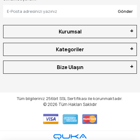
yandı, kimisi ise 30 yıl boyunca Türkiye’nin en ücra dağ
köylerinde, elektriğin olmadığı şantiyelerde ve en
Gönder
hassas restorasyon projelerinde "tık" demeden delik
açmaya devam etti.
Kurumsal
Müşterilerimiz dükkana girdiğinde genelde
"Ustam,
öyle bir alet lazım ki elektrik istemesin, torku yüksek
Kategoriler
olsun, vidayı da sıksın ama kontrol tamamen bende
kalsın"
derler. İşte o an biz usta işi teşhisimizi koyarız:
"Senin ilacın bir breyz matkap evlat; ama sadece
Bize Ulaşın
'çevirmeli matkap' deyip geçme, mandreni kaç çeneli?
Cırcırı kaç diş? Yılan dili uca (auger bit) uyumlu mu?"
Bugün, delme teknolojisinin atası, hassasiyetin kalesi
ve "sıfır enerji" verimliliğinin sarsılmaz temsilcisi olan
Tüm bilgileriniz 256bit SSL Sertifikası ile korunmaktadır.
Breyz Matkapları
; ahşap işleme dünyasının teknik
© 2026
Tüm Hakları Saklıdır
gereksinimleriyle harmanlayarak masaya yatırıyoruz.
Bu rehber, bir teknik uzmanın 30 yıllık tecrübe
manifestosudur.