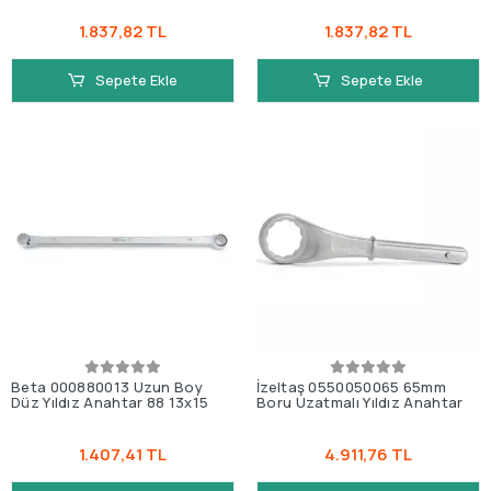
1.837,82 TL
1.837,82 TL
Sepete Ekle
Sepete Ekle
Beta 000880013 Uzun Boy
İzeltaş 0550050065 65mm
Düz Yıldız Anahtar 88 13x15
Boru Uzatmalı Yıldız Anahtar
1.407,41 TL
4.911,76 TL