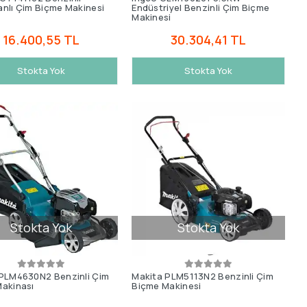
nlı Çim Biçme Makinesi
Endüstriyel Benzinli Çim Biçme
Makinesi
16.400,55 TL
30.304,41 TL
Stokta Yok
Stokta Yok
Stokta Yok
Stokta Yok
PLM4630N2 Benzinli Çim
Makita PLM5113N2 Benzinli Çim
akinası
Biçme Makinesi