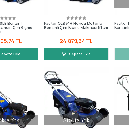
SLE Benzinli
Factor GLB51H Honda Motorlu
Factor 
-Loncin Çim Biçme
Benzinli Çim Biçme Makinesi 51cm
Benzinl
m
305,74 TL
24.879,64 TL
Sepete Ekle
Sepete Ekle
okta Yok
Stokta Yok