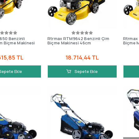
50 Benzinli
Rtrmax RTM9642 Benzinli Çim
Rtrmax
im Biçme Makinesi
Biçme Makinesi 46cm
Biçme M
615,85 TL
18.714,44 TL
Sepete Ekle
Sepete Ekle