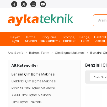
Beyaz
Isıtma
Soğutma,
Pompa,
Bahçe,
Elektrikli
Eşya
Ürünleri
Havalandırma
Hidrofor
Tarım
Aletler
Ana Sayfa
Bahçe, Tarım
Çim Biçme Makinesi
Benzinli Ç
Benzinli Ç
Alt Kategoriler
Benzinli Çim Biçme Makinesi
Elektrikli Çim Biçme Makinesi
Misinalı Çim Biçme Makinesi
Akülü Çim Biçme Makinesi
Çim Biçme Traktörü