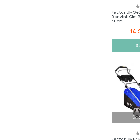
Factor UMS46
Benzinli Çim 
46cm
14.
St
St
Factor UME46