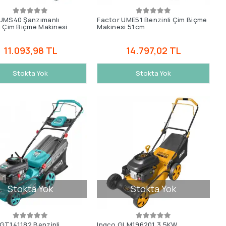
UMS40 Şanzımanlı
Factor UME51 Benzinli Çim Biçme
i Çim Biçme Makinesi
Makinesi 51cm
11.093,98 TL
14.797,02 TL
Stokta Yok
Stokta Yok
Stokta Yok
Stokta Yok
GT141182 Benzinli
Ingco GLM196201 3.5KW