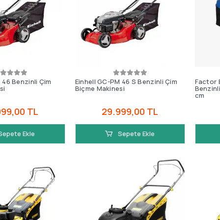
 46 Benzinli Çim
Einhell GC-PM 46 S Benzinli Çim
Factor 
si
Biçme Makinesi
Benzinl
cm
999,00 TL
29.999,00 TL
Sepete Ekle
Sepete Ekle