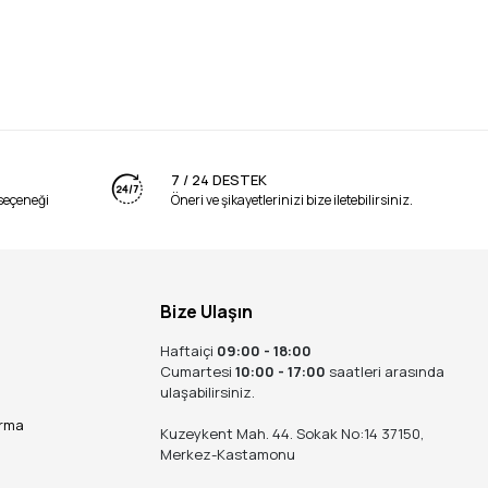
7 / 24 DESTEK
seçeneği
Öneri ve şikayetlerinizi bize iletebilirsiniz.
ş, en eski iki zamanlı motorlardan bugünün yüksek
unmuş bir uzman gözüyle yazıyorum. Bugün, geniş
imgesi olan
Benzinli Çim Biçme Makinelerini
; günümüz
z.
Bize Ulaşın
eğil; bahçenizin sağlığını ve sizin çalışma konforunuzu
Haftaiçi
09:00 - 18:00
Cumartesi
10:00 - 17:00
saatleri arasında
ulaşabilirsiniz.
i ve Teknik Rehber
ırma
Kuzeykent Mah. 44. Sokak No:14 37150,
Merkez-Kastamonu