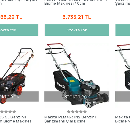
m
Biçme Makinesi 40cm
Şanzıma
988,22 TL
8.735,21 TL
okta Yok
Stokta Yok
okta Yok
Stokta Yok
5 SL Benzinli
Makita PLM4631N2 Benzinli
Makita 
im Biçme Makinesi
Şanzımanlı Çim Biçme
Biçme M