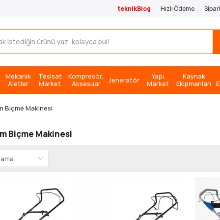
teknikBlog
Hızlı Ödeme
Sipar
Mekanik
Tesisat
Kompresör,
Yapı
Kaynak
Jeneratör
Aletler
Market
Aksesuar
Market
Ekipmanları
E
im Biçme Makinesi
im Biçme Makinesi