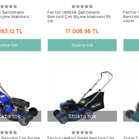
 Şanzımanlı
Factor UMS56 Şanzımanlı
Factor 
Biçme Makinesi
Benzinli Çim Biçme Makinesi 55
Benzinl
cm
40cm
263,12 TL
17.008,96 TL
okta Yok
Stokta Yok
okta Yok
Stokta Yok
 Benzinli Çim Biçme
Factor UME40 İtmeli Benzinli Çim
Total T