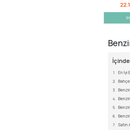
22.
St
Benzi
İçinde
En İyi
Bahçe
Benzin
Benzin
Benzin
Benzin
Satın 