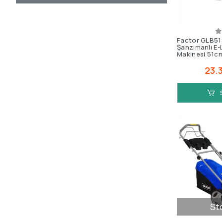
Factor GLB51
Şanzımanlı E
Makinesi 51c
23.
St