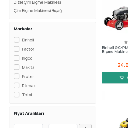
Dizel Çim Biçme Makinesi
Çim Biçme Makinesi Bıçağı
Markalar
Einhell
Einhell GC-PM
Factor
Biçme Makine
Ingco
24.
Makita
Proter
Rtrmax
Total
Fiyat Aralıkları