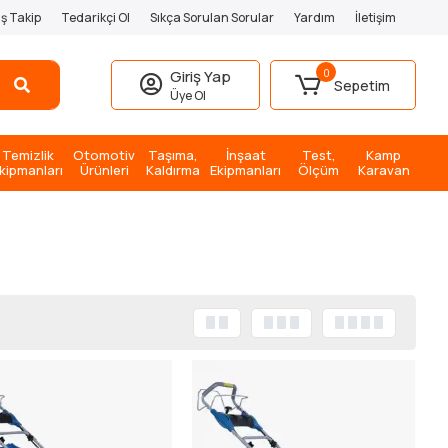
iş Takip
Tedarikçi Ol
Sıkça Sorulan Sorular
Yardım
İletişim
0
Giriş Yap
Sepetim
Üye Ol
Temizlik
Otomotiv
Taşıma,
İnşaat
Test,
Kamp
kipmanları
Ürünleri
Kaldırma
Ekipmanları
Ölçüm
Karavan