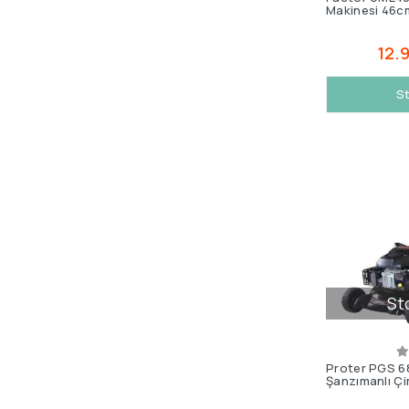
Makinesi 46c
12.
St
St
Proter PGS 68
Şanzımanlı Ç