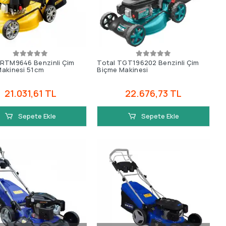
 RTM9646 Benzinli Çim
Total TGT196202 Benzinli Çim
akinesi 51cm
Biçme Makinesi
21.031,61 TL
22.676,73 TL
Sepete Ekle
Sepete Ekle