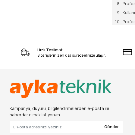
Profes
Kullan
Profes
En Çok
Sonuç
Hızlı Teslimat
Siparişleriniz en kısa sürede elinize ulaşır.
1994 yılın
torklu OHV
bahçelerin
bahçecilik
Ayka Tekn
zirveye ta
Kampanya, duyuru, bilgilendirmelerden e-posta ile
haberdar olmak istiyorum.
En İyi 
Gönder