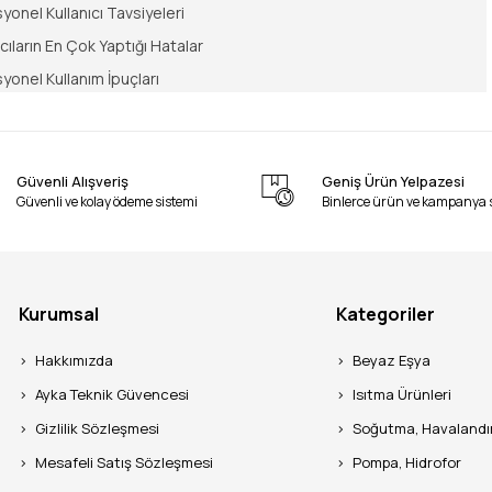
yonel Kullanıcı Tavsiyeleri
ıcıların En Çok Yaptığı Hatalar
yonel Kullanım İpuçları
 Sorulan Sorular (SSS)
 ve Uzman Yorumu
Güvenli Alışveriş
Geniş Ürün Yelpazesi
Güvenli ve kolay ödeme sistemi
Binlerce ürün ve kampanya 
dan beri Kastamonu’daki merkezimizde, hırdavatın tozunu yutmu
 teknolojilerine kadar bahçe ekipmanlarının her vidasına dok
 vazgeçilmez gücü, kablo derdini bitiren ve profesyonelliğin s
 dünyasının gereksinimleriyle harmanlayarak masaya yatırıyoru
Kurumsal
Kategoriler
ik
olarak hazırladığımız bu rehber, sadece bir makine tanıtımı d
şıyacak teknik bir başucu kaynağıdır.
Hakkımızda
Beyaz Eşya
Ayka Teknik Güvencesi
Isıtma Ürünleri
Benzinli Çim Biçme Makinesi Hangisi? Tavsiyeler
Gizlilik Sözleşmesi
Soğutma, Havaland
Mesafeli Satış Sözleşmesi
Pompa, Hidrofor