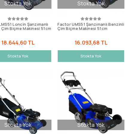
Stokta Yok
Stokta Yok
LMS51 Loncin Şanzımanlı
Factor UMS51 Şanzımanlı Benzinli
i Çim Biçme Makinesi 51cm
Çim Biçme Makinesi 51cm
18.644,60 TL
16.093,68 TL
Stokta Yok
Stokta Yok
Stokta Yok
Stokta Yok