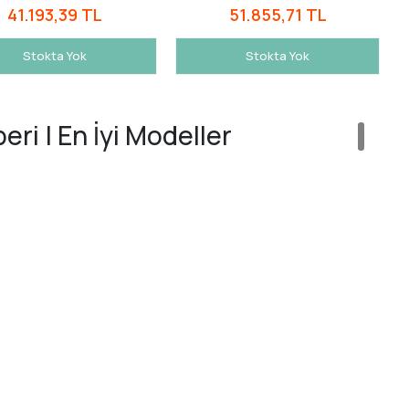
41.193,39 TL
51.855,71 TL
Stokta Yok
Stokta Yok
ri | En İyi Modeller