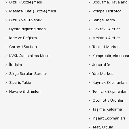
Gizlilik Sözleşmesi
Soğutma, Havaland
Mesafeli Satış Sözleşmesi
Pompa, Hidrofor
Gizlilik ve Güvenlik
Bahçe, Tarım
Üyelik Bilgilendirmesi
Elektrikli Aletler
İade ve Değişim
Mekanik Aletler
Garanti Şartları
Tesisat Market
KVKK Aydınlatma Metni
Kompresör, Aksesua
İletişim
Jeneratör
Sıkça Sorulan Sorular
Yapı Market
Sipariş Takip
Kaynak Ekipmanları
Havale Bildirimleri
Temizlik Ekipmanları
Otomotiv Ürünleri
Taşıma, Kaldırma
İnşaat Ekipmanları
Test, Ölçüm