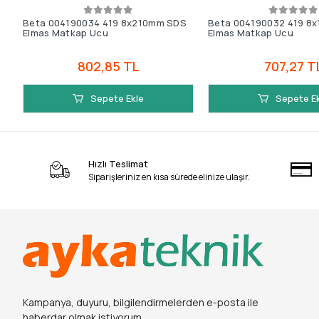
Beta 004190034 419 8x210mm SDS
Beta 004190032 419 8
Elmas Matkap Ucu
Elmas Matkap Ucu
802,85 TL
707,27 T
Sepete Ekle
Sepete E
Hızlı Teslimat
Siparişleriniz en kısa sürede elinize ulaşır.
Kampanya, duyuru, bilgilendirmelerden e-posta ile
haberdar olmak istiyorum.