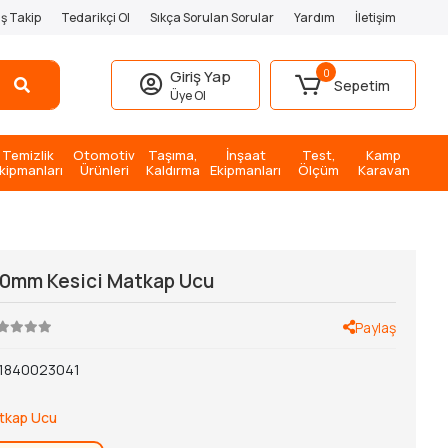
iş Takip
Tedarikçi Ol
Sıkça Sorulan Sorular
Yardım
İletişim
0
Giriş Yap
Sepetim
Üye Ol
Temizlik
Otomotiv
Taşıma,
İnşaat
Test,
Kamp
kipmanları
Ürünleri
Kaldırma
Ekipmanları
Ölçüm
Karavan
0mm Kesici Matkap Ucu
Paylaş
1840023041
tkap Ucu