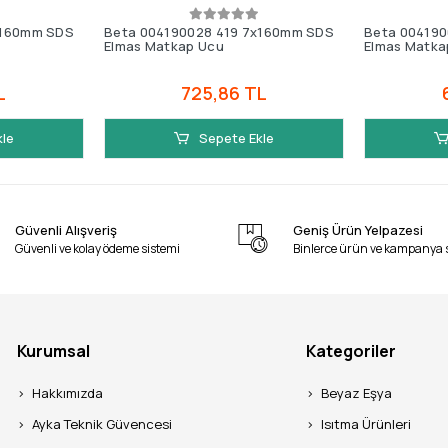
x160mm SDS
Beta 004190028 419 7x160mm SDS
Beta 004190
Elmas Matkap Ucu
Elmas Matka
L
725,86 TL
kle
Sepete Ekle
Güvenli Alışveriş
Geniş Ürün Yelpazesi
Güvenli ve kolay ödeme sistemi
Binlerce ürün ve kampanya 
Kurumsal
Kategoriler
Hakkımızda
Beyaz Eşya
Ayka Teknik Güvencesi
Isıtma Ürünleri