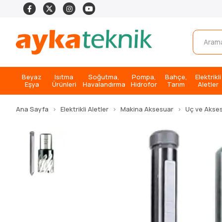
Beyaz
Isıtma
Soğutma,
Pompa,
Bahçe,
Elektrikli
Eşya
Ürünleri
Havalandırma
Hidrofor
Tarım
Aletler
Ana Sayfa
Elektrikli Aletler
Makina Aksesuar
Uç ve Akse