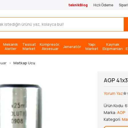
teknikBlog
Hızlı Ödeme
Sipar
Mekanik
Tesisat
Kompresör,
Yapı
Kaynak
Jeneratör
Aletler
Market
Aksesuar
Market
Ekipmanları
E
suar
Matkap Ucu
AGP 41x3
Yorum Yaz
Ürün Kodu:
6
Marka:
AGP
Kategori:
Ma