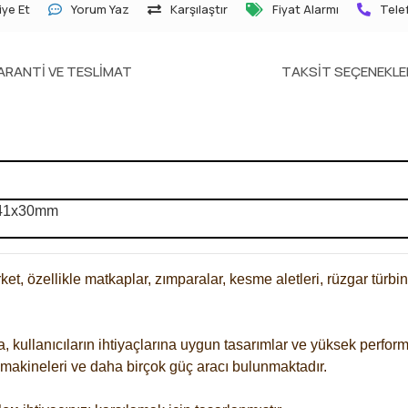
ye Et
Yorum Yaz
Karşılaştır
Fiyat Alarmı
Telef
ARANTI VE TESLIMAT
TAKSIT SEÇENEKLE
41x30mm
ket, özellikle matkaplar, zımparalar, kesme aletleri, rüzgar türbinl
ıca, kullanıcıların ihtiyaçlarına uygun tasarımlar ve yüksek perfo
e makineleri ve daha birçok güç aracı bulunmaktadır.