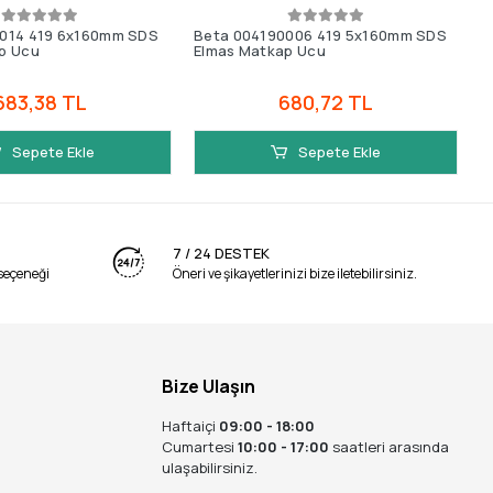
014 419 6x160mm SDS
Beta 004190006 419 5x160mm SDS
B
p Ucu
Elmas Matkap Ucu
E
683,38 TL
680,72 TL
Sepete Ekle
Sepete Ekle
7 / 24 DESTEK
seçeneği
Öneri ve şikayetlerinizi bize iletebilirsiniz.
Bize Ulaşın
Haftaiçi
09:00 - 18:00
Cumartesi
10:00 - 17:00
saatleri arasında
ulaşabilirsiniz.