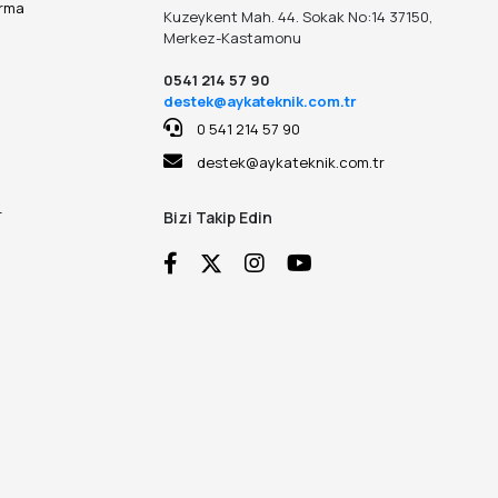
ırma
Kuzeykent Mah. 44. Sokak No:14 37150,
Merkez-Kastamonu
0541 214 57 90
destek@aykateknik.com.tr
0 541 214 57 90
destek@aykateknik.com.tr
r
Bizi Takip Edin