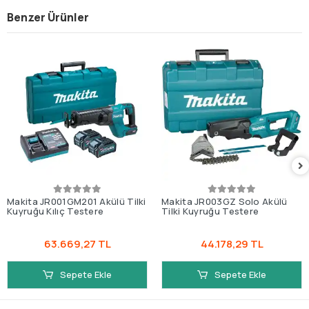
Benzer Ürünler
Makita JR001GM201 Akülü Tilki
Makita JR003GZ Solo Akülü
Kuyruğu Kılıç Testere
Tilki Kuyruğu Testere
63.669,27 TL
44.178,29 TL
Sepete Ekle
Sepete Ekle