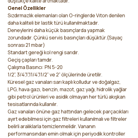
düştükçe kalite artmaktadır.
Genel Özellikler
Sızdırmazlık elemanları olan O-ringlerde Vıton denilen
daha kaliteli bir lastik türü kullanılmaktadır.
Deneylerini daha küçük basınçlarda yapmak
zorundadır. Çünkü servis basınçları düşüktür.(Sayaç
sonrası 21 mbar)
Standart gereği kol rengi sarıdır.
Geçiş çapları tamdır.
Çalışma Basıncı: PN 5-20
1/2”, 3/4”,1”,11/4”,11/2” ve 2” ölçülerinde üretilir.
Küresel gaz vanaları sarı kaplı kolludur ve doğalgaz,
LPG, hava gazı, benzin, mazot, gaz yağı, hidrolik yağlar
gibi petrol ürünleri ve asidik olmayan her türlü akışkan
tesisatlarında kullanılır.
Gaz vanaları önüne gaz hattından gelecek parçacıkları
ayırt edebilmesi için gaz filtreleri kullanılmalı ve filtreler
belirli aralıklarla temizlenmelidir. Vananın
performansından emin olmak için periyodik kontroller