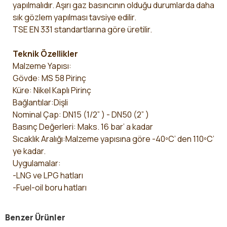
yapılmalıdır. Aşırı gaz basıncının olduğu durumlarda daha
sık gözlem yapılması tavsiye edilir.
TSE EN 331 standartlarına göre üretilir.
Teknik Özellikler
Malzeme Yapısı:
Gövde: MS 58 Pirinç
Küre: Nikel Kaplı Pirinç
Bağlantılar:Dişli
Nominal Çap: DN15 (1/2” ) - DN50 (2” )
Basınç Değerleri: Maks. 16 bar’ a kadar
Sıcaklık Aralığı:Malzeme yapısına göre -40ºC’ den 110ºC’
ye kadar.
Uygulamalar:
-LNG ve LPG hatları
-Fuel-oil boru hatları
Benzer Ürünler