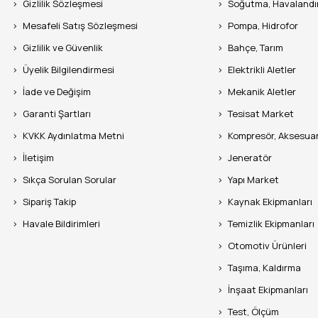
Gizlilik Sözleşmesi
Soğutma, Havaland
Mesafeli Satış Sözleşmesi
Pompa, Hidrofor
Gizlilik ve Güvenlik
Bahçe, Tarım
Üyelik Bilgilendirmesi
Elektrikli Aletler
İade ve Değişim
Mekanik Aletler
Garanti Şartları
Tesisat Market
KVKK Aydınlatma Metni
Kompresör, Aksesua
İletişim
Jeneratör
Sıkça Sorulan Sorular
Yapı Market
Sipariş Takip
Kaynak Ekipmanları
Havale Bildirimleri
Temizlik Ekipmanları
Otomotiv Ürünleri
Taşıma, Kaldırma
İnşaat Ekipmanları
Test, Ölçüm