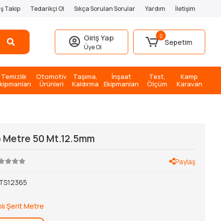
iş Takip
Tedarikçi Ol
Sıkça Sorulan Sorular
Yardım
İletişim
0
Giriş Yap
Sepetim
Üye Ol
Temizlik
Otomotiv
Taşıma,
İnşaat
Test,
Kamp
kipmanları
Ürünleri
Kaldırma
Ekipmanları
Ölçüm
Karavan
5 Metre 50 Mt.12.5mm
Paylaş
TS12365
lı Şerit Metre