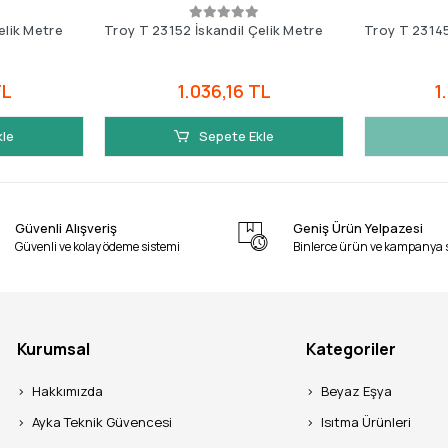
elik Metre
Troy T 23152 İskandil Çelik Metre
Troy T 23145
TL
1.036,16 TL
1
kle
Sepete Ekle
Güvenli Alışveriş
Geniş Ürün Yelpazesi
Güvenli ve kolay ödeme sistemi
Binlerce ürün ve kampanya 
Kurumsal
Kategoriler
Hakkımızda
Beyaz Eşya
Ayka Teknik Güvencesi
Isıtma Ürünleri