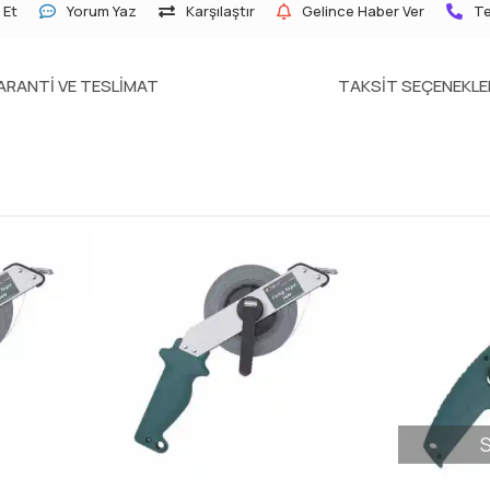
 Et
Yorum Yaz
Karşılaştır
Gelince Haber Ver
Te
ARANTI VE TESLIMAT
TAKSIT SEÇENEKLE
S