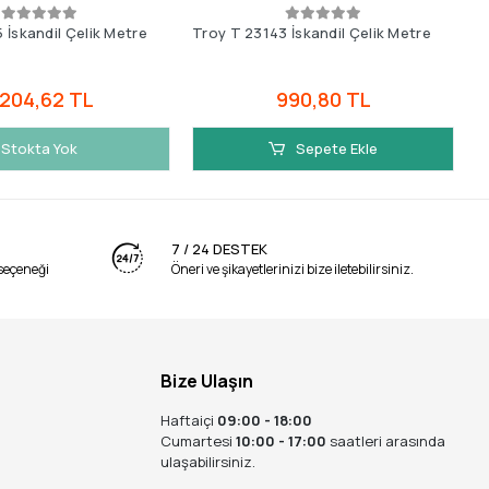
 İskandil Çelik Metre
Troy T 23143 İskandil Çelik Metre
T
.204,62 TL
990,80 TL
Stokta Yok
Sepete Ekle
7 / 24 DESTEK
seçeneği
Öneri ve şikayetlerinizi bize iletebilirsiniz.
Bize Ulaşın
Haftaiçi
09:00 - 18:00
Cumartesi
10:00 - 17:00
saatleri arasında
ulaşabilirsiniz.