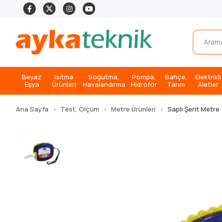
Beyaz
Isıtma
Soğutma,
Pompa,
Bahçe,
Elektrikli
Eşya
Ürünleri
Havalandırma
Hidrofor
Tarım
Aletler
Ana Sayfa
Test, Ölçüm
Metre Ürünleri
Saplı Şerit Metre