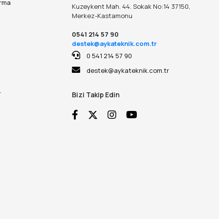
ırma
Kuzeykent Mah. 44. Sokak No:14 37150,
Merkez-Kastamonu
0541 214 57 90
destek@aykateknik.com.tr
0 541 214 57 90
destek@aykateknik.com.tr
r
Bizi Takip Edin