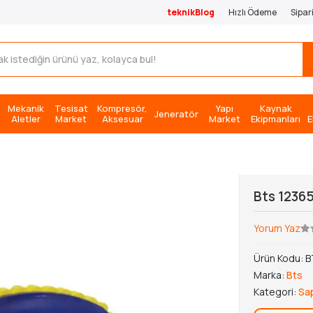
teknikBlog
Hızlı Ödeme
Sipar
Mekanik
Tesisat
Kompresör,
Yapı
Kaynak
Jeneratör
Aletler
Market
Aksesuar
Market
Ekipmanları
E
Bts 1236
Yorum Yaz
Ürün Kodu:
B
Marka:
Bts
Kategori:
Sap