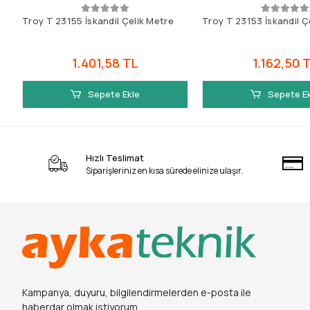
Troy T 23155 İskandil Çelik Metre
Troy T 23153 İskandil Ç
1.401,58 TL
1.162,50 
Sepete Ekle
Sepete E
Hızlı Teslimat
Siparişleriniz en kısa sürede elinize ulaşır.
Kampanya, duyuru, bilgilendirmelerden e-posta ile
haberdar olmak istiyorum.