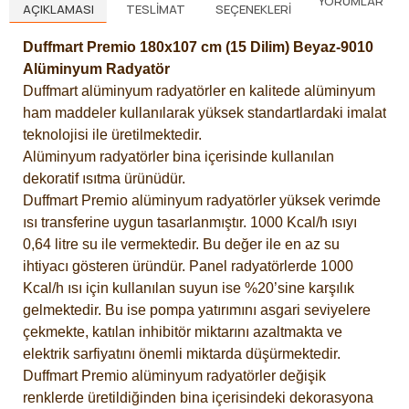
YORUMLAR
AÇIKLAMASI
TESLIMAT
SEÇENEKLERI
Duffmart Premio 180x107 cm (15 Dilim) Beyaz-9010
Alüminyum Radyatör
Duffmart alüminyum radyatörler en kalitede alüminyum
ham maddeler kullanılarak yüksek standartlardaki imalat
teknolojisi ile üretilmektedir.
Alüminyum radyatörler bina içerisinde kullanılan
dekoratif ısıtma ürünüdür.
Duffmart Premio alüminyum radyatörler yüksek verimde
ısı transferine uygun tasarlanmıştır. 1000 Kcal/h ısıyı
0,64 litre su ile vermektedir. Bu değer ile en az su
ihtiyacı gösteren üründür. Panel radyatörlerde 1000
Kcal/h ısı için kullanılan suyun ise %20’sine karşılık
gelmektedir. Bu ise pompa yatırımını asgari seviyelere
çekmekte, katılan inhibitör miktarını azaltmakta ve
elektrik sarfiyatını önemli miktarda düşürmektedir.
Duffmart Premio alüminyum radyatörler değişik
renklerde üretildiğinden bina içerisindeki dekorasyona