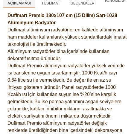
YORUMLAR
AÇIKLAMASI
TESLIMAT
SEÇENEKLERI
Duffmart Premio 180x107 cm (15 Dilim) Sarı-1028
Alüminyum Radyatör
Duffmart alüminyum radyatörler en kalitede alüminyum
ham maddeler kullanılarak yüksek standartlardaki imalat
teknolojisi ile üretilmektedir.
Alüminyum radyatörler bina içerisinde kullanılan
dekoratif ısıtma ürünüdür.
Duffmart Premio alüminyum radyatörler yüksek verimde
ısı transferine uygun tasarlanmıştır. 1000 Kcal/h ısıyı
0,64 litre su ile vermektedir. Bu değer ile en az su
ihtiyacı gösteren üründür. Panel radyatörlerde 1000
Kcal/h ısı için kullanılan suyun ise %20’sine karşılık
gelmektedir. Bu ise pompa yatırımını asgari seviyelere
çekmekte, katılan inhibitör miktarını azaltmakta ve
elektrik sarfiyatını önemli miktarda düşürmektedir.
Duffmart Premio alüminyum radyatörler değişik
renklerde üretildiğinden bina içerisindeki dekorasyona