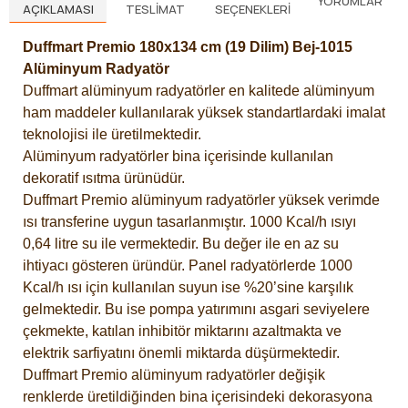
YORUMLAR
AÇIKLAMASI
TESLIMAT
SEÇENEKLERI
Duffmart Premio 180x134 cm (19 Dilim) Bej-1015
Alüminyum Radyatör
Duffmart alüminyum radyatörler en kalitede alüminyum
ham maddeler kullanılarak yüksek standartlardaki imalat
teknolojisi ile üretilmektedir.
Alüminyum radyatörler bina içerisinde kullanılan
dekoratif ısıtma ürünüdür.
Duffmart Premio alüminyum radyatörler yüksek verimde
ısı transferine uygun tasarlanmıştır. 1000 Kcal/h ısıyı
0,64 litre su ile vermektedir. Bu değer ile en az su
ihtiyacı gösteren üründür. Panel radyatörlerde 1000
Kcal/h ısı için kullanılan suyun ise %20’sine karşılık
gelmektedir. Bu ise pompa yatırımını asgari seviyelere
çekmekte, katılan inhibitör miktarını azaltmakta ve
elektrik sarfiyatını önemli miktarda düşürmektedir.
Duffmart Premio alüminyum radyatörler değişik
renklerde üretildiğinden bina içerisindeki dekorasyona