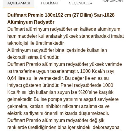
YORUMLAR
AÇIKLAMASI
TESLIMAT
SEÇENEKLERI
Duffmart Premio 180x192 cm (27 Dilim) Sarı-1028
Alüminyum Radyatör
Duffmart alüminyum radyatörler en kalitede alüminyum
ham maddeler kullanılarak yüksek standartlardaki imalat
teknolojisi ile üretilmektedir.
Alüminyum radyatörler bina içerisinde kullanılan
dekoratif ısıtma ürünüdür.
Duffmart Premio alüminyum radyatörler yüksek verimde
ısı transferine uygun tasarlanmıştır. 1000 Kcal/h ısıyı
0,64 litre su ile vermektedir. Bu değer ile en az su
ihtiyacı gösteren üründür. Panel radyatörlerde 1000
Kcal/h ısı için kullanılan suyun ise %20’sine karşılık
gelmektedir. Bu ise pompa yatırımını asgari seviyelere
çekmekte, katılan inhibitör miktarını azaltmakta ve
elektrik sarfiyatını önemli miktarda düşürmektedir.
Duffmart Premio alüminyum radyatörler değişik
renklerde üretildiğinden bina içerisindeki dekorasyona