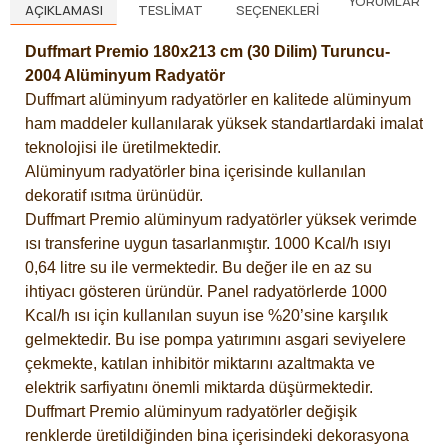
YORUMLAR
AÇIKLAMASI
TESLIMAT
SEÇENEKLERI
Duffmart Premio 180x213 cm (30 Dilim) Turuncu-
2004 Alüminyum Radyatör
Duffmart alüminyum radyatörler en kalitede alüminyum
ham maddeler kullanılarak yüksek standartlardaki imalat
teknolojisi ile üretilmektedir.
Alüminyum radyatörler bina içerisinde kullanılan
dekoratif ısıtma ürünüdür.
Duffmart Premio alüminyum radyatörler yüksek verimde
ısı transferine uygun tasarlanmıştır. 1000 Kcal/h ısıyı
0,64 litre su ile vermektedir. Bu değer ile en az su
ihtiyacı gösteren üründür. Panel radyatörlerde 1000
Kcal/h ısı için kullanılan suyun ise %20’sine karşılık
gelmektedir. Bu ise pompa yatırımını asgari seviyelere
çekmekte, katılan inhibitör miktarını azaltmakta ve
elektrik sarfiyatını önemli miktarda düşürmektedir.
Duffmart Premio alüminyum radyatörler değişik
renklerde üretildiğinden bina içerisindeki dekorasyona