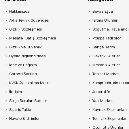
Hakkımızda
Beyaz Eşya
Ayka Teknik Güvencesi
Isıtma Ürünleri
Gizlilik Sözleşmesi
Soğutma, Havaland
Mesafeli Satış Sözleşmesi
Pompa, Hidrofor
Gizlilik ve Güvenlik
Bahçe, Tarım
Üyelik Bilgilendirmesi
Elektrikli Aletler
İade ve Değişim
Mekanik Aletler
Garanti Şartları
Tesisat Market
KVKK Aydınlatma Metni
Kompresör, Aksesua
İletişim
Jeneratör
Sıkça Sorulan Sorular
Yapı Market
Sipariş Takip
Kaynak Ekipmanları
Havale Bildirimleri
Temizlik Ekipmanları
Otomotiv Ürünleri