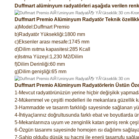
Duffmart alüminyum radyatörleri aşağıda verilen renk
Duffmart Premio Alüminyum Radyatör Teknik özellikl
a)Model:Duffmart Premio
b)Radyatör Yüksekliği:1800 mm
c)Eksenler arası mesafe:1745 mm
d)Dilim ısıtma kapasitesi:285 Kcall
e)Isıtma Yüzeyi:1,230 M2/Dilim
f)Dilim Derinliği:60 mm
g)Dilim genişliği:65 mm
Duffmart Premio Alüminyum Radyatörlerin Üstün Özell
1-Mevcut radyatörünüzün yerine hiçbir değişikik yapmad
2-Mükemmel ve çeşitli modelleri ile mekanlara güzellik ka
3-Hammadde ve tasarım farklılığı sayesinde sağlanan yük
4-İhtiyaçlarınız doğrultusunda farklı ebat ve boyutlarda ür
5-Mekanlarınıza uyum ve zenginlik katan geniş renk çeşitl
6-Özgün tasarımı sayesinde homojen ısı dağılımı sağlaya
7-Sahip olduğu düşük su hacmi ile enerji tasarrufu sağlar