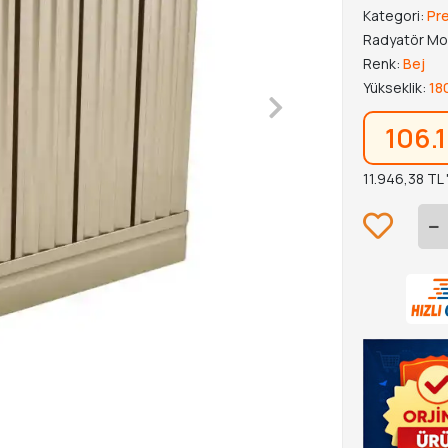
Kategori:
Pr
Radyatör Mo
Renk:
Bej
Yükseklik:
18
106.
11.946,38 TL 