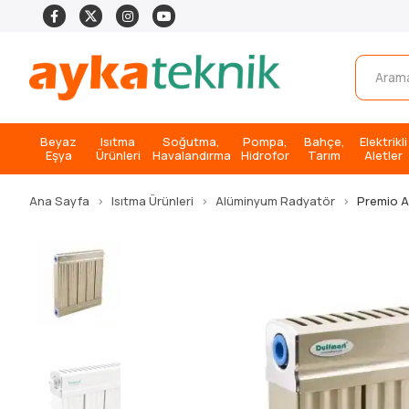
Beyaz
Isıtma
Soğutma,
Pompa,
Bahçe,
Elektrikli
Eşya
Ürünleri
Havalandırma
Hidrofor
Tarım
Aletler
Ana Sayfa
Isıtma Ürünleri
Alüminyum Radyatör
Premio 