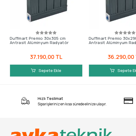
Duffmart Premio 30x305 cm
Duffmart Premio 30x29
Antrasit Alüminyum Radyatör
Antrasit Alüminyum Ra
37.190,00 TL
36.290,00
Sepete Ekle
Sepete E
Hızlı Teslimat
Siparişleriniz en kısa sürede elinize ulaşır.