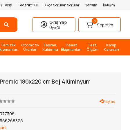
iş Takip
Tedarikçi Ol
Sıkça Sorulan Sorular
Yardım
İletişim
0
Giriş Yap
Sepetim
Üye Ol
Temizlik
Otomotiv
Taşıma,
İnşaat
Test,
Kamp
kipmanları
Ürünleri
Kaldırma
Ekipmanları
Ölçüm
Karavan
 Premio 180x220 cm Bej Alüminyum
Paylaş
R77306
1966266826
art