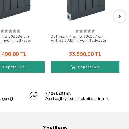
emio 30x284 cm
Duffmart Premio 30x277 cm
D
üminyum Radyatör
Antrasit Alüminyum Radyatör
A
.490,00 TL
33.590,00 TL
Sepete Ekle
Sepete Ekle
7 / 24 DESTEK
seçeneği
Öneri ve şikayetlerinizi bize iletebilirsiniz.
Bize Ulaşın