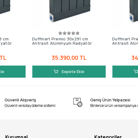
8 cm
Duffmart Premio 30x291 cm
Duffmart Pr
dyatör
Antrasit Alüminyum Radyatör
Antrasit Al
 TL
35.390,00 TL
34
kle
Sepete Ekle
Güvenli Alışveriş
Geniş Ürün Yelpazesi
Güvenli ve kolay ödeme sistemi
Binlerce ürün ve kampanya 
Kurumsal
Kategoriler