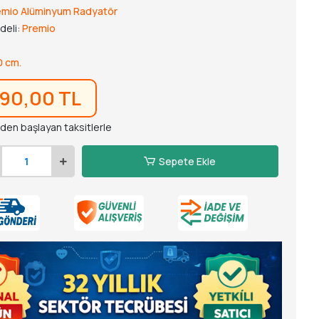
emio Alüminyum Radyatör
deli:
Premio
0 cm.
190,00 TL
'den başlayan taksitlerle
Sepete Ekle