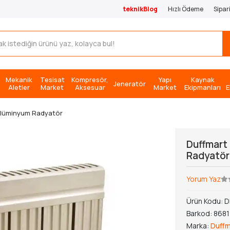
teknikBlog
Hızlı Ödeme
Sipar
Mekanik
Tesisat
Kompresör,
Yapı
Kaynak
Jeneratör
Aletler
Market
Aksesuar
Market
Ekipmanları
E
Alüminyum Radyatör
Duffmart
Radyatör
Yorum Yaz
Ürün Kodu:
D
Barkod:
868
Marka:
Duffm