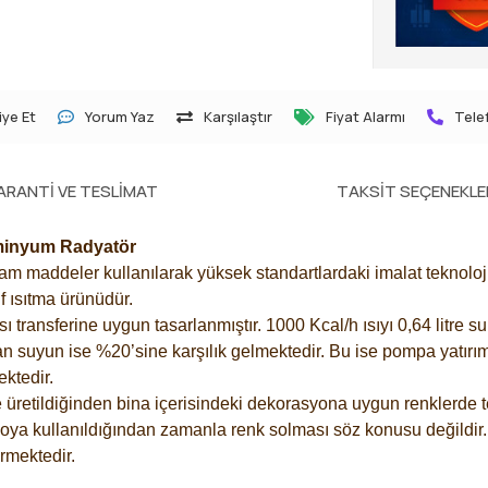
ye Et
Yorum Yaz
Karşılaştır
Fiyat Alarmı
Telef
ARANTI VE TESLIMAT
TAKSIT SEÇENEKLE
üminyum Radyatör
 maddeler kullanılarak yüksek standartlardaki imalat teknolojisi
f ısıtma ürünüdür.
ransferine uygun tasarlanmıştır. 1000 Kcal/h ısıyı 0,64 litre su 
an suyun ise %20’sine karşılık gelmektedir. Bu ise pompa yatırımı
ektedir.
üretildiğinden bina içerisindeki dekorasyona uygun renklerde te
boya kullanıldığından zamanla renk solması söz konusu değildir.
mektedir.