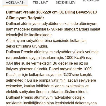
YORUMLAR
AÇIKLAMASI
TESLIMAT
SEÇENEKLERI
Duffmart Premio 180x220 cm (31 Dilim) Beyaz-9010
Alüminyum Radyatör
Duffmart alüminyum radyatörler en kalitede alüminyum
ham maddeler kullanılarak yüksek standartlardaki imalat
teknolojisi ile üretilmektedir.
Alüminyum radyatörler bina içerisinde kullanılan
dekoratif ısıtma ürünüdür.
Duffmart Premio alüminyum radyatörler yüksek verimde
ısı transferine uygun tasarlanmıştır. 1000 Kcal/h ısıyı
0,64 litre su ile vermektedir. Bu değer ile en az su
ihtiyacı gösteren üründür. Panel radyatörlerde 1000
Kcal/h ısı için kullanılan suyun ise %20’sine karşılık
gelmektedir. Bu ise pompa yatırımını asgari seviyelere
çekmekte, katılan inhibitör miktarını azaltmakta ve
elektrik sarfiyatını önemli miktarda düşürmektedir.
Duffmart Premio alüminyum radyatörler değişik
renklerde üretildiğinden bina içerisindeki dekorasyona