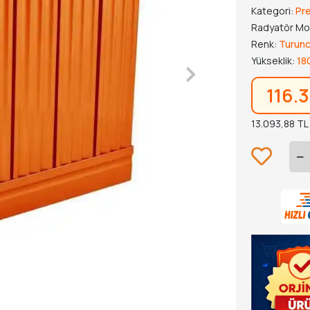
Kategori:
Pr
Radyatör Mo
Renk:
Turun
Yükseklik:
18
116.
13.093,88 TL 