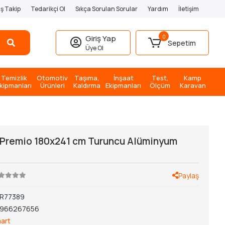
iş Takip
Tedarikçi Ol
Sıkça Sorulan Sorular
Yardım
İletişim
0
Giriş Yap
Sepetim
Üye Ol
Temizlik
Otomotiv
Taşıma,
İnşaat
Test,
Kamp
kipmanları
Ürünleri
Kaldırma
Ekipmanları
Ölçüm
Karavan
 Premio 180x241 cm Turuncu Alüminyum
Paylaş
R77389
1966267656
art