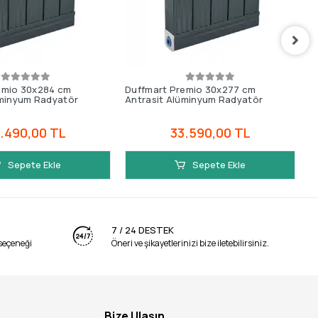
emio 30x284 cm
Duffmart Premio 30x277 cm
D
üminyum Radyatör
Antrasit Alüminyum Radyatör
A
.490,00 TL
33.590,00 TL
Sepete Ekle
Sepete Ekle
7 / 24 DESTEK
seçeneği
Öneri ve şikayetlerinizi bize iletebilirsiniz.
Bize Ulaşın