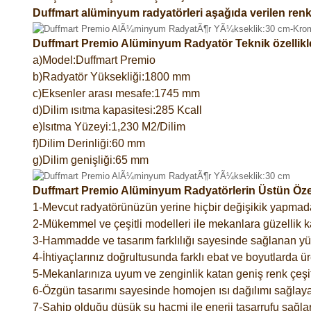
Duffmart alüminyum radyatörleri aşağıda verilen renk
Duffmart Premio Alüminyum Radyatör Teknik özellikl
a)Model:Duffmart Premio
b)Radyatör Yüksekliği:1800 mm
c)Eksenler arası mesafe:1745 mm
d)Dilim ısıtma kapasitesi:285 Kcall
e)Isıtma Yüzeyi:1,230 M2/Dilim
f)Dilim Derinliği:60 mm
g)Dilim genişliği:65 mm
Duffmart Premio Alüminyum Radyatörlerin Üstün Özell
1-Mevcut radyatörünüzün yerine hiçbir değişikik yapmad
2-Mükemmel ve çeşitli modelleri ile mekanlara güzellik ka
3-Hammadde ve tasarım farklılığı sayesinde sağlanan yük
4-İhtiyaçlarınız doğrultusunda farklı ebat ve boyutlarda ür
5-Mekanlarınıza uyum ve zenginlik katan geniş renk çeşitl
6-Özgün tasarımı sayesinde homojen ısı dağılımı sağlaya
7-Sahip olduğu düşük su hacmi ile enerji tasarrufu sağlar