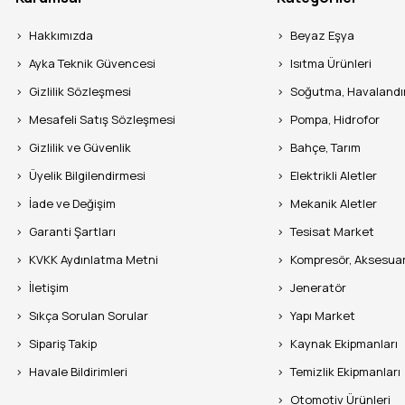
Hakkımızda
Beyaz Eşya
Ayka Teknik Güvencesi
Isıtma Ürünleri
Gizlilik Sözleşmesi
Soğutma, Havaland
Mesafeli Satış Sözleşmesi
Pompa, Hidrofor
Gizlilik ve Güvenlik
Bahçe, Tarım
Üyelik Bilgilendirmesi
Elektrikli Aletler
İade ve Değişim
Mekanik Aletler
Garanti Şartları
Tesisat Market
KVKK Aydınlatma Metni
Kompresör, Aksesua
İletişim
Jeneratör
Sıkça Sorulan Sorular
Yapı Market
Sipariş Takip
Kaynak Ekipmanları
Havale Bildirimleri
Temizlik Ekipmanları
Otomotiv Ürünleri