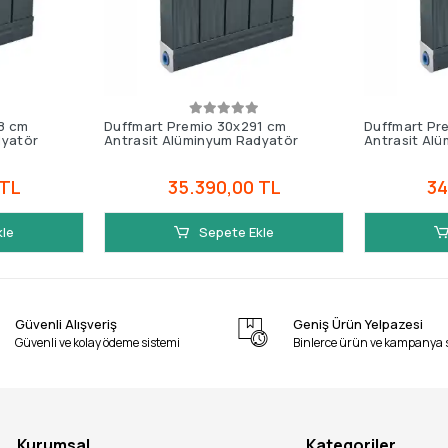
8 cm
Duffmart Premio 30x291 cm
Duffmart Pr
dyatör
Antrasit Alüminyum Radyatör
Antrasit Al
 TL
35.390,00 TL
34
kle
Sepete Ekle
Güvenli Alışveriş
Geniş Ürün Yelpazesi
Güvenli ve kolay ödeme sistemi
Binlerce ürün ve kampanya 
Kurumsal
Kategoriler