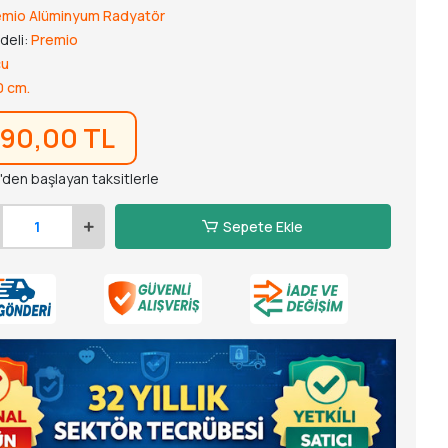
emio Alüminyum Radyatör
deli:
Premio
cu
0 cm.
390,00 TL
'den başlayan taksitlerle
Sepete Ekle