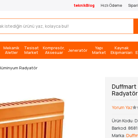
teknikBlog
Hızlı Ödeme
Sipar
Mekanik
Tesisat
Kompresör,
Yapı
Kaynak
Jeneratör
Aletler
Market
Aksesuar
Market
Ekipmanları
E
Alüminyum Radyatör
Duffmart
Radyatör
Yorum Yaz
Ürün Kodu:
D
Barkod:
868
Marka:
Duffm