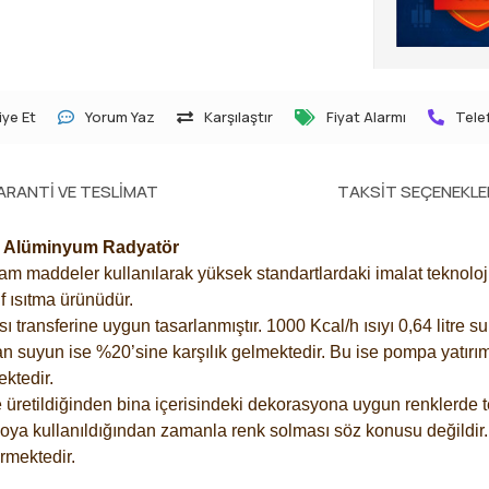
ye Et
Yorum Yaz
Karşılaştır
Fiyat Alarmı
Telef
ARANTI VE TESLIMAT
TAKSIT SEÇENEKLE
04 Alüminyum Radyatör
 maddeler kullanılarak yüksek standartlardaki imalat teknolojisi
f ısıtma ürünüdür.
ransferine uygun tasarlanmıştır. 1000 Kcal/h ısıyı 0,64 litre su 
an suyun ise %20’sine karşılık gelmektedir. Bu ise pompa yatırımı
ektedir.
üretildiğinden bina içerisindeki dekorasyona uygun renklerde te
boya kullanıldığından zamanla renk solması söz konusu değildir.
mektedir.