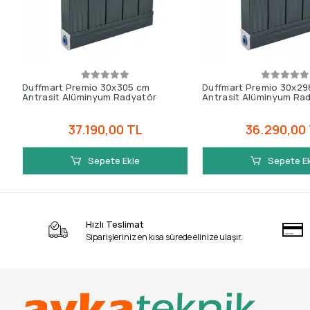
Duffmart Premio 30x305 cm
Duffmart Premio 30x29
Antrasit Alüminyum Radyatör
Antrasit Alüminyum Ra
37.190,00 TL
36.290,00
Sepete Ekle
Sepete E
Hızlı Teslimat
Siparişleriniz en kısa sürede elinize ulaşır.