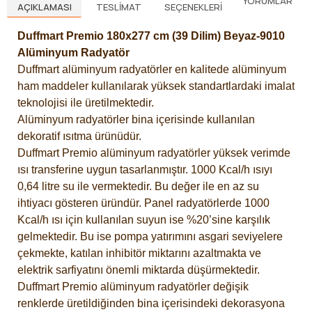
YORUMLAR
AÇIKLAMASI
TESLIMAT
SEÇENEKLERI
Duffmart Premio 180x277 cm (39 Dilim) Beyaz-9010
Alüminyum Radyatör
Duffmart alüminyum radyatörler en kalitede alüminyum
ham maddeler kullanılarak yüksek standartlardaki imalat
teknolojisi ile üretilmektedir.
Alüminyum radyatörler bina içerisinde kullanılan
dekoratif ısıtma ürünüdür.
Duffmart Premio alüminyum radyatörler yüksek verimde
ısı transferine uygun tasarlanmıştır. 1000 Kcal/h ısıyı
0,64 litre su ile vermektedir. Bu değer ile en az su
ihtiyacı gösteren üründür. Panel radyatörlerde 1000
Kcal/h ısı için kullanılan suyun ise %20’sine karşılık
gelmektedir. Bu ise pompa yatırımını asgari seviyelere
çekmekte, katılan inhibitör miktarını azaltmakta ve
elektrik sarfiyatını önemli miktarda düşürmektedir.
Duffmart Premio alüminyum radyatörler değişik
renklerde üretildiğinden bina içerisindeki dekorasyona