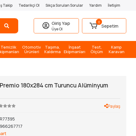
iş Takip
Tedarikçi Ol
Sıkça Sorulan Sorular
Yardım
İletişim
0
Giriş Yap
Sepetim
Üye Ol
Temizlik
Otomotiv
Taşıma,
İnşaat
Test,
Kamp
kipmanları
Ürünleri
Kaldırma
Ekipmanları
Ölçüm
Karavan
 Premio 180x284 cm Turuncu Alüminyum
Paylaş
R77395
1966267717
art