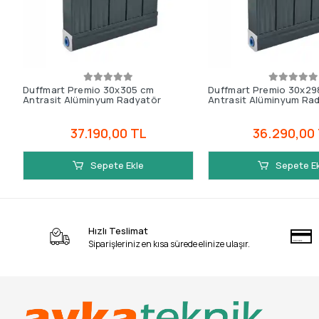
Duffmart Premio 30x305 cm
Duffmart Premio 30x29
Antrasit Alüminyum Radyatör
Antrasit Alüminyum Ra
37.190,00 TL
36.290,00
Sepete Ekle
Sepete E
Hızlı Teslimat
Siparişleriniz en kısa sürede elinize ulaşır.