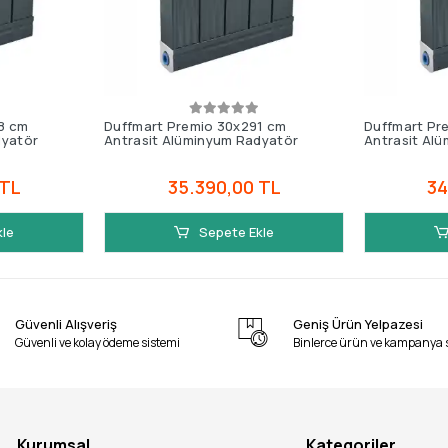
8 cm
Duffmart Premio 30x291 cm
Duffmart Pr
dyatör
Antrasit Alüminyum Radyatör
Antrasit Al
 TL
35.390,00 TL
34
kle
Sepete Ekle
Güvenli Alışveriş
Geniş Ürün Yelpazesi
Güvenli ve kolay ödeme sistemi
Binlerce ürün ve kampanya 
Kurumsal
Kategoriler