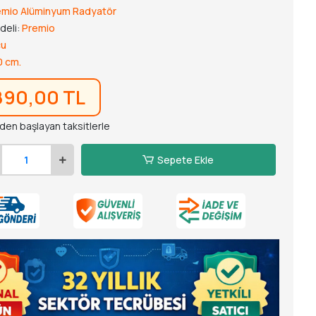
emio Alüminyum Radyatör
deli:
Premio
cu
0 cm.
890,00 TL
'den başlayan taksitlerle
Sepete Ekle