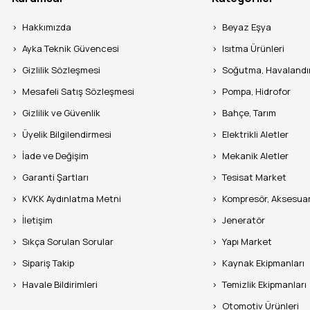
Hakkımızda
Beyaz Eşya
Ayka Teknik Güvencesi
Isıtma Ürünleri
Gizlilik Sözleşmesi
Soğutma, Havaland
Mesafeli Satış Sözleşmesi
Pompa, Hidrofor
Gizlilik ve Güvenlik
Bahçe, Tarım
Üyelik Bilgilendirmesi
Elektrikli Aletler
İade ve Değişim
Mekanik Aletler
Garanti Şartları
Tesisat Market
KVKK Aydınlatma Metni
Kompresör, Aksesua
İletişim
Jeneratör
Sıkça Sorulan Sorular
Yapı Market
Sipariş Takip
Kaynak Ekipmanları
Havale Bildirimleri
Temizlik Ekipmanları
Otomotiv Ürünleri