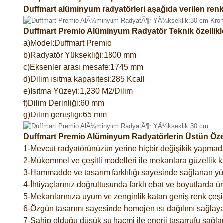
Duffmart alüminyum radyatörleri aşağıda verilen renk
Duffmart Premio Alüminyum Radyatör Teknik özellikl
a)Model:Duffmart Premio
b)Radyatör Yüksekliği:1800 mm
c)Eksenler arası mesafe:1745 mm
d)Dilim ısıtma kapasitesi:285 Kcall
e)Isıtma Yüzeyi:1,230 M2/Dilim
f)Dilim Derinliği:60 mm
g)Dilim genişliği:65 mm
Duffmart Premio Alüminyum Radyatörlerin Üstün Özell
1-Mevcut radyatörünüzün yerine hiçbir değişikik yapmad
2-Mükemmel ve çeşitli modelleri ile mekanlara güzellik ka
3-Hammadde ve tasarım farklılığı sayesinde sağlanan yük
4-İhtiyaçlarınız doğrultusunda farklı ebat ve boyutlarda ür
5-Mekanlarınıza uyum ve zenginlik katan geniş renk çeşitl
6-Özgün tasarımı sayesinde homojen ısı dağılımı sağlaya
7-Sahip olduğu düşük su hacmi ile enerji tasarrufu sağlar