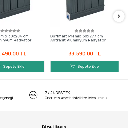
emio 30x284 cm
Duffmart Premio 30x277 cm
D
üminyum Radyatör
Antrasit Alüminyum Radyatör
A
.490,00 TL
33.590,00 TL
Sepete Ekle
Sepete Ekle
7 / 24 DESTEK
seçeneği
Öneri ve şikayetlerinizi bize iletebilirsiniz.
Bize Ulaşın