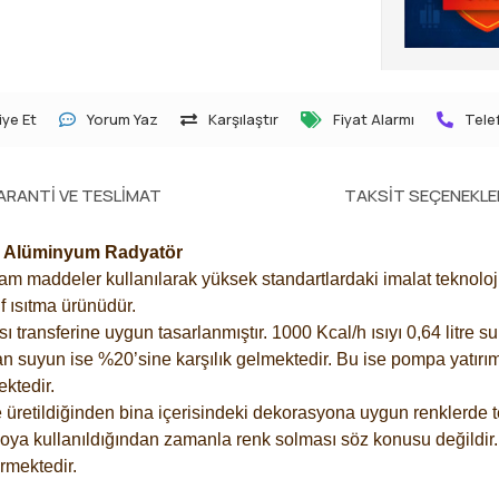
ye Et
Yorum Yaz
Karşılaştır
Fiyat Alarmı
Telef
ARANTI VE TESLIMAT
TAKSIT SEÇENEKLE
04 Alüminyum Radyatör
 maddeler kullanılarak yüksek standartlardaki imalat teknolojisi
f ısıtma ürünüdür.
ransferine uygun tasarlanmıştır. 1000 Kcal/h ısıyı 0,64 litre su 
an suyun ise %20’sine karşılık gelmektedir. Bu ise pompa yatırımı
ektedir.
üretildiğinden bina içerisindeki dekorasyona uygun renklerde te
boya kullanıldığından zamanla renk solması söz konusu değildir.
mektedir.