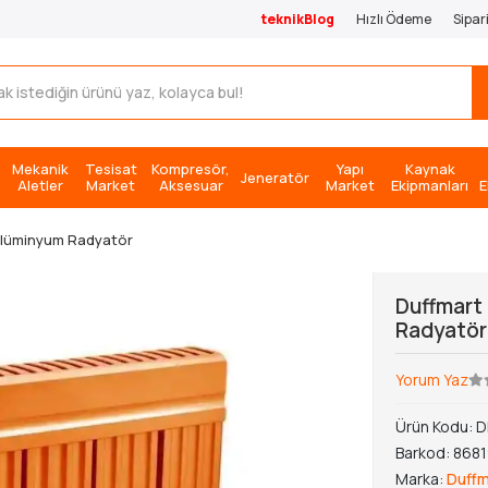
teknikBlog
Hızlı Ödeme
Sipar
Mekanik
Tesisat
Kompresör,
Yapı
Kaynak
Jeneratör
Aletler
Market
Aksesuar
Market
Ekipmanları
E
Alüminyum Radyatör
Duffmart
Radyatör
Yorum Yaz
Ürün Kodu:
D
Barkod:
868
Marka:
Duffm