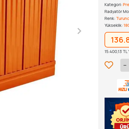
Kategori:
Pr
Radyatör Mo
Renk:
Turun
Yükseklik:
18
136.
15.400,13 TL 