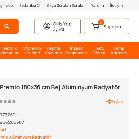
iş Takip
Tedarikçi Ol
Sıkça Sorulan Sorular
Yardım
İletişim
0
Giriş Yap
Sepetim
Üye Ol
Temizlik
Otomotiv
Taşıma,
İnşaat
Test,
Kamp
kipmanları
Ürünleri
Kaldırma
Ekipmanları
Ölçüm
Karavan
 Premio 180x36 cm Bej Alüminyum Radyatör
Paylaş
R77280
1966266567
art
emio Alüminyum Radyatör