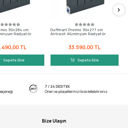
emio 30x284 cm
Duffmart Premio 30x277 cm
D
üminyum Radyatör
Antrasit Alüminyum Radyatör
A
.490,00 TL
33.590,00 TL
Sepete Ekle
Sepete Ekle
7 / 24 DESTEK
seçeneği
Öneri ve şikayetlerinizi bize iletebilirsiniz.
Bize Ulaşın