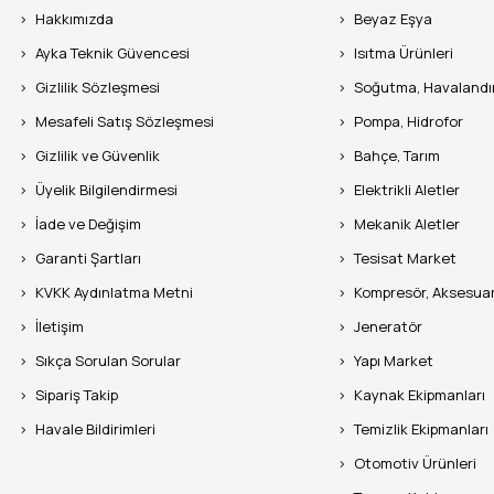
Hakkımızda
Beyaz Eşya
Ayka Teknik Güvencesi
Isıtma Ürünleri
Gizlilik Sözleşmesi
Soğutma, Havaland
Mesafeli Satış Sözleşmesi
Pompa, Hidrofor
Gizlilik ve Güvenlik
Bahçe, Tarım
Üyelik Bilgilendirmesi
Elektrikli Aletler
İade ve Değişim
Mekanik Aletler
Garanti Şartları
Tesisat Market
KVKK Aydınlatma Metni
Kompresör, Aksesua
İletişim
Jeneratör
Sıkça Sorulan Sorular
Yapı Market
Sipariş Takip
Kaynak Ekipmanları
Havale Bildirimleri
Temizlik Ekipmanları
Otomotiv Ürünleri