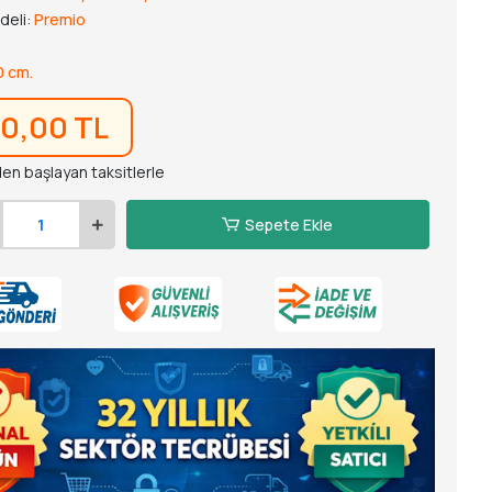
deli:
Premio
0 cm.
90,00 TL
den başlayan taksitlerle
Sepete Ekle