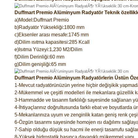
Duffmart Premio Alüminyum Radyatör Teknik özellikl
a)Model:Duffmart Premio
b)Radyatör Yüksekliği:1800 mm
c)Eksenler arası mesafe:1745 mm
d)Dilim ısıtma kapasitesi:285 Kcall
e)Isıtma Yüzeyi:1,230 M2/Dilim
f)Dilim Derinliği:60 mm
g)Dilim genişliği:65 mm
Duffmart Premio Alüminyum Radyatörlerin Üstün Özell
1-Mevcut radyatörünüzün yerine hiçbir değişikik yapmad
2-Mükemmel ve çeşitli modelleri ile mekanlara güzellik ka
3-Hammadde ve tasarım farklılığı sayesinde sağlanan yük
4-İhtiyaçlarınız doğrultusunda farklı ebat ve boyutlarda ür
5-Mekanlarınıza uyum ve zenginlik katan geniş renk çeşitl
6-Özgün tasarımı sayesinde homojen ısı dağılımı sağlaya
7-Sahip olduğu düşük su hacmi ile enerji tasarrufu sağlar
8-Yüksek hidrostatik basınca dayanıklı mükemmel yapı.