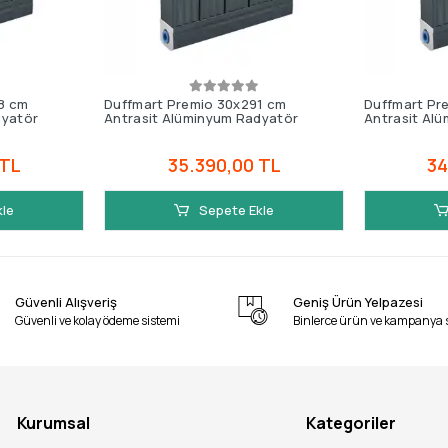
8 cm
Duffmart Premio 30x291 cm
Duffmart Pr
dyatör
Antrasit Alüminyum Radyatör
Antrasit Al
 TL
35.390,00 TL
34
kle
Sepete Ekle
Güvenli Alışveriş
Geniş Ürün Yelpazesi
Güvenli ve kolay ödeme sistemi
Binlerce ürün ve kampanya 
Kurumsal
Kategoriler