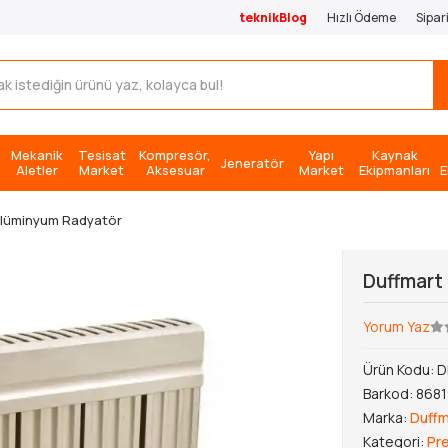
teknikBlog
Hızlı Ödeme
Sipar
Mekanik
Tesisat
Kompresör,
Yapı
Kaynak
Jeneratör
Aletler
Market
Aksesuar
Market
Ekipmanları
E
Alüminyum Radyatör
Duffmart
Yorum Yaz
Ürün Kodu:
D
Barkod:
868
Marka:
Duffm
Kategori:
Pr