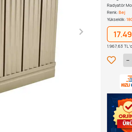
Radyatör Mo
Renk:
Bej
Yükseklik:
18
17.4
1.967,63 TL '