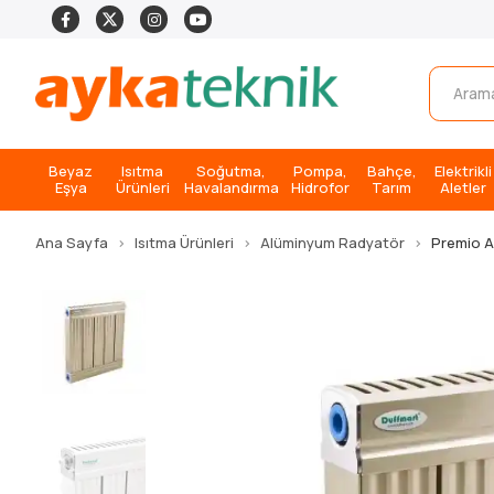
Beyaz
Isıtma
Soğutma,
Pompa,
Bahçe,
Elektrikli
Eşya
Ürünleri
Havalandırma
Hidrofor
Tarım
Aletler
Ana Sayfa
Isıtma Ürünleri
Alüminyum Radyatör
Premio 