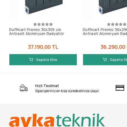
Duffmart Premio 30x305 cm
Duffmart Premio 30x29
Antrasit Alüminyum Radyatör
Antrasit Alüminyum Ra
37.190,00 TL
36.290,00
Sepete Ekle
Sepete E
Hızlı Teslimat
Siparişleriniz en kısa sürede elinize ulaşır.