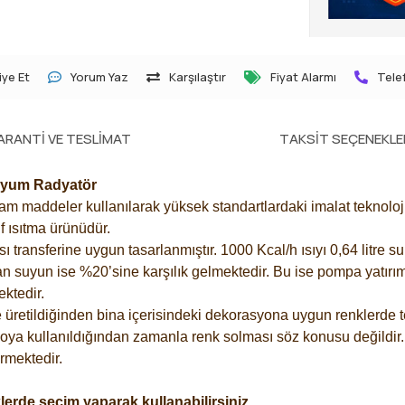
ye Et
Yorum Yaz
Karşılaştır
Fiyat Alarmı
Telef
ARANTI VE TESLIMAT
TAKSIT SEÇENEKLE
inyum Radyatör
 maddeler kullanılarak yüksek standartlardaki imalat teknolojisi
f ısıtma ürünüdür.
ransferine uygun tasarlanmıştır. 1000 Kcal/h ısıyı 0,64 litre su 
an suyun ise %20’sine karşılık gelmektedir. Bu ise pompa yatırımı
ektedir.
üretildiğinden bina içerisindeki dekorasyona uygun renklerde te
boya kullanıldığından zamanla renk solması söz konusu değildir.
mektedir.
lerde seçim yaparak kullanabilirsiniz.