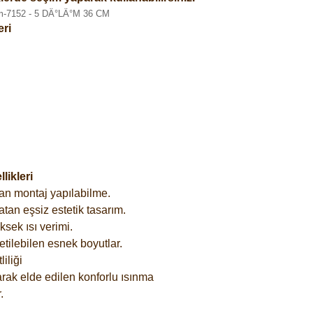
eri
ikleri
an montaj yapılabilme.
tan eşsiz estetik tasarım.
sek ısı verimi.
etilebilen esnek boyutlar.
iliği
rak elde edilen konforlu ısınma
.