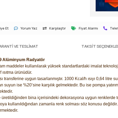
ye Et
Yorum Yaz
Karşılaştır
Fiyat Alarmı
Telef
ARANTI VE TESLIMAT
TAKSIT SEÇENEKLE
19 Alüminyum Radyatör
 maddeler kullanılarak yüksek standartlardaki imalat teknolojisi
f ısıtma ürünüdür.
ransferine uygun tasarlanmıştır. 1000 Kcal/h ısıyı 0,64 litre su 
an suyun ise %20’sine karşılık gelmektedir. Bu ise pompa yatırımı
ektedir.
üretildiğinden bina içerisindeki dekorasyona uygun renklerde te
boya kullanıldığından zamanla renk solması söz konusu değildir.
mektedir.