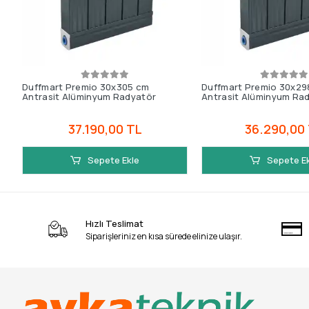
Duffmart Premio 30x305 cm
Duffmart Premio 30x29
Antrasit Alüminyum Radyatör
Antrasit Alüminyum Ra
37.190,00 TL
36.290,00
Sepete Ekle
Sepete E
Hızlı Teslimat
Siparişleriniz en kısa sürede elinize ulaşır.