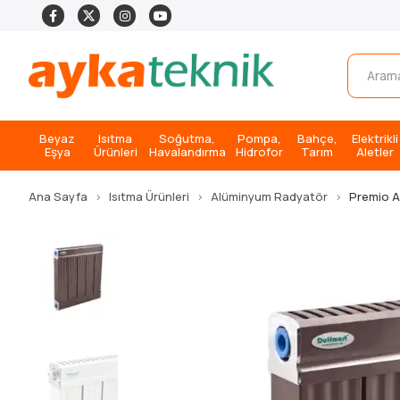
Beyaz
Isıtma
Soğutma,
Pompa,
Bahçe,
Elektrikli
Eşya
Ürünleri
Havalandırma
Hidrofor
Tarım
Aletler
Ana Sayfa
Isıtma Ürünleri
Alüminyum Radyatör
Premio 