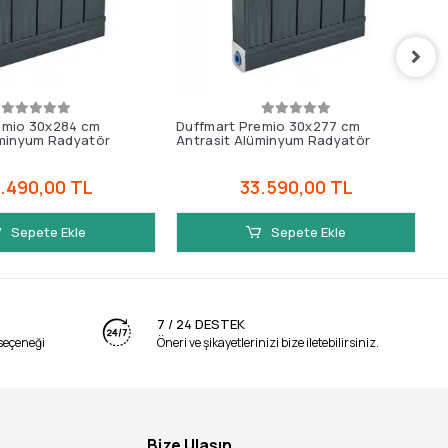
emio 30x284 cm
Duffmart Premio 30x277 cm
D
üminyum Radyatör
Antrasit Alüminyum Radyatör
A
.490,00 TL
33.590,00 TL
Sepete Ekle
Sepete Ekle
7 / 24 DESTEK
seçeneği
Öneri ve şikayetlerinizi bize iletebilirsiniz.
Bize Ulaşın