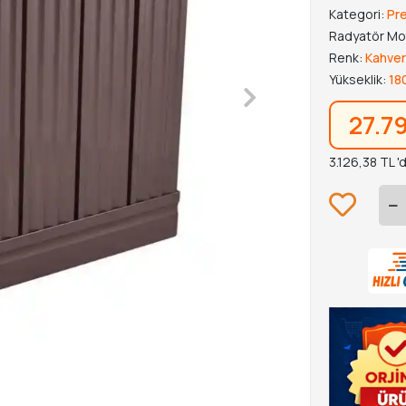
Kategori:
Pr
Radyatör Mo
Renk:
Kahver
Yükseklik:
18
27.7
3.126,38 TL '