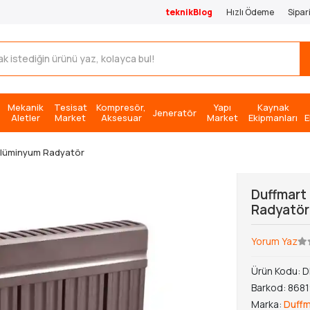
teknikBlog
Hızlı Ödeme
Sipar
Mekanik
Tesisat
Kompresör,
Yapı
Kaynak
Jeneratör
Aletler
Market
Aksesuar
Market
Ekipmanları
E
Alüminyum Radyatör
Duffmart
Radyatör
Yorum Yaz
Ürün Kodu:
D
Barkod:
868
Marka:
Duffm