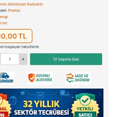
emio Alüminyum Radyatör
deli:
Premio
engi
0 cm.
90,00 TL
den başlayan taksitlerle
Sepete Ekle