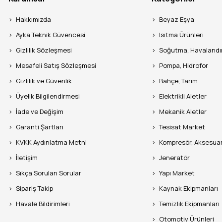
Hakkımızda
Beyaz Eşya
Ayka Teknik Güvencesi
Isıtma Ürünleri
Gizlilik Sözleşmesi
Soğutma, Havaland
Mesafeli Satış Sözleşmesi
Pompa, Hidrofor
Gizlilik ve Güvenlik
Bahçe, Tarım
Üyelik Bilgilendirmesi
Elektrikli Aletler
İade ve Değişim
Mekanik Aletler
Garanti Şartları
Tesisat Market
KVKK Aydınlatma Metni
Kompresör, Aksesua
İletişim
Jeneratör
Sıkça Sorulan Sorular
Yapı Market
Sipariş Takip
Kaynak Ekipmanları
Havale Bildirimleri
Temizlik Ekipmanları
Otomotiv Ürünleri