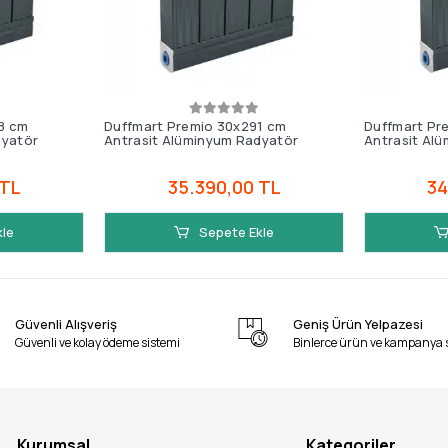
8 cm
Duffmart Premio 30x291 cm
Duffmart Pr
dyatör
Antrasit Alüminyum Radyatör
Antrasit Al
 TL
35.390,00 TL
34
kle
Sepete Ekle
Güvenli Alışveriş
Geniş Ürün Yelpazesi
Güvenli ve kolay ödeme sistemi
Binlerce ürün ve kampanya 
Kurumsal
Kategoriler