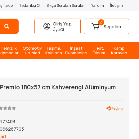
iş Takip
Tedarikçi Ol
Sıkça Sorulan Sorular
Yardım
İletişim
0
Giriş Yap
Sepetim
Üye Ol
Temizlik
Otomotiv
Taşıma,
İnşaat
Test,
Kamp
kipmanları
Ürünleri
Kaldırma
Ekipmanları
Ölçüm
Karavan
 Premio 180x57 cm Kahverengi Alüminyum
Paylaş
R77403
1966267793
art