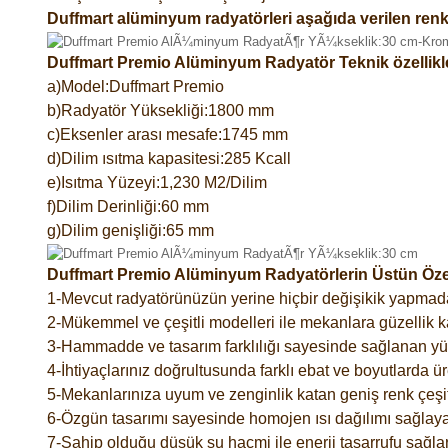
Duffmart alüminyum radyatörleri aşağıda verilen renk
Duffmart Premio Alüminyum Radyatör Teknik özellikl
a)Model:Duffmart Premio
b)Radyatör Yüksekliği:1800 mm
c)Eksenler arası mesafe:1745 mm
d)Dilim ısıtma kapasitesi:285 Kcall
e)Isıtma Yüzeyi:1,230 M2/Dilim
f)Dilim Derinliği:60 mm
g)Dilim genişliği:65 mm
Duffmart Premio Alüminyum Radyatörlerin Üstün Özell
1-Mevcut radyatörünüzün yerine hiçbir değişikik yapmad
2-Mükemmel ve çeşitli modelleri ile mekanlara güzellik ka
3-Hammadde ve tasarım farklılığı sayesinde sağlanan yük
4-İhtiyaçlarınız doğrultusunda farklı ebat ve boyutlarda ür
5-Mekanlarınıza uyum ve zenginlik katan geniş renk çeşitl
6-Özgün tasarımı sayesinde homojen ısı dağılımı sağlaya
7-Sahip olduğu düşük su hacmi ile enerji tasarrufu sağlar