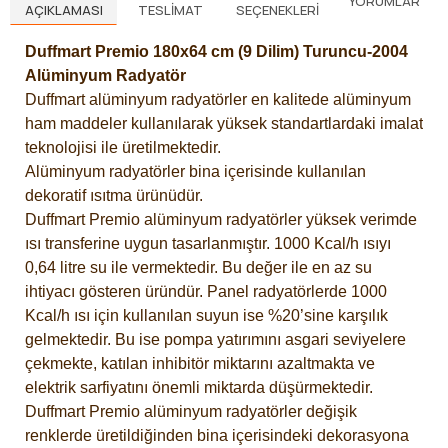
YORUMLAR
AÇIKLAMASI
TESLIMAT
SEÇENEKLERI
Duffmart Premio 180x64 cm (9 Dilim) Turuncu-2004
Alüminyum Radyatör
Duffmart alüminyum radyatörler en kalitede alüminyum
ham maddeler kullanılarak yüksek standartlardaki imalat
teknolojisi ile üretilmektedir.
Alüminyum radyatörler bina içerisinde kullanılan
dekoratif ısıtma ürünüdür.
Duffmart Premio alüminyum radyatörler yüksek verimde
ısı transferine uygun tasarlanmıştır. 1000 Kcal/h ısıyı
0,64 litre su ile vermektedir. Bu değer ile en az su
ihtiyacı gösteren üründür. Panel radyatörlerde 1000
Kcal/h ısı için kullanılan suyun ise %20’sine karşılık
gelmektedir. Bu ise pompa yatırımını asgari seviyelere
çekmekte, katılan inhibitör miktarını azaltmakta ve
elektrik sarfiyatını önemli miktarda düşürmektedir.
Duffmart Premio alüminyum radyatörler değişik
renklerde üretildiğinden bina içerisindeki dekorasyona