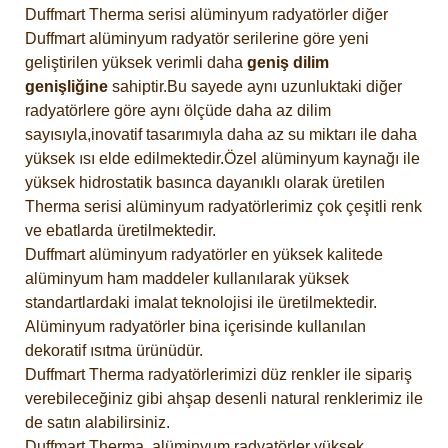
Duffmart Therma serisi alüminyum radyatörler diğer
Duffmart alüminyum radyatör serilerine göre yeni
geliştirilen yüksek verimli daha
geniş dilim
genişliğine
sahiptir.Bu sayede aynı uzunluktaki diğer
radyatörlere göre aynı ölçüde daha az dilim
sayısıyla,inovatif tasarımıyla daha az su miktarı ile daha
yüksek ısı elde edilmektedir.Özel alüminyum kaynağı ile
yüksek hidrostatik basınca dayanıklı olarak üretilen
Therma serisi alüminyum radyatörlerimiz çok çeşitli renk
ve ebatlarda üretilmektedir.
Duffmart alüminyum radyatörler en yüksek kalitede
alüminyum ham maddeler kullanılarak yüksek
standartlardaki imalat teknolojisi ile üretilmektedir.
Alüminyum radyatörler bina içerisinde kullanılan
dekoratif ısıtma ürünüdür.
Duffmart Therma radyatörlerimizi düz renkler ile sipariş
verebileceğiniz gibi ahşap desenli natural renklerimiz ile
de satın alabilirsiniz.
Duffmart Therma alüminyum radyatörler yüksek