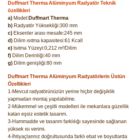
Duffmart Therma Alüminyum Radyatör Teknik
özellikleri
a)
Model:
Duffmart Therma
b)
Radyatör Yüksekliği:300 mm
c)
Eksenler arası mesafe:245 mm
d)
Dilim ısıtma kapasitesi:61 Kcall
e)
Isıtma Yüzeyi:0,212 m²/Dilim
f)
Dilim Derinliği:40 mm
g)
Dilim genişliği:80 mm
Duffmart Therma
Alüminyum Radyatörlerin Üstün
Özellikleri
1-Mevcut radyatörünüzün yerine hiçbir değişiklik
yapmadan montaj yapılabilme.
2-Mükemmel ve çeşitli modelleri ile mekanlara güzellik
katan eşsiz estetik tasarım.
3-Hammadde ve tasarım farklılığı sayesinde sağlanan
yüksek ısı verimi.
4-İhtiyaçlarınız doğrultusunda farklı ebat ve boyutlarda