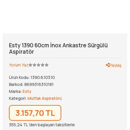
Esty 1390 60cm İnox Ankastre Sürgülü
Aspiratör
Yorum Yaz
Paylaş
Ürün Kodu:
1390.6.103.10
Barkod:
8699316310181
Marka:
Esty
Kategori:
Mutfak Aspiratörü
3.157,70 TL
355,24 TL 'den başlayan taksitlerle