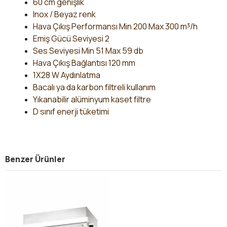
60 cm genişlik
Inox / Beyaz renk
Hava Çıkış Performansı Min 200 Max 300 m³/h
Emiş Gücü Seviyesi 2
Ses Seviyesi Min 51 Max 59 db
Hava Çıkış Bağlantısı 120 mm
1X28 W Aydınlatma
Bacalı ya da karbon filtreli kullanım
Yıkanabilir alüminyum kaset filtre
D sınıf enerji tüketimi
Benzer Ürünler