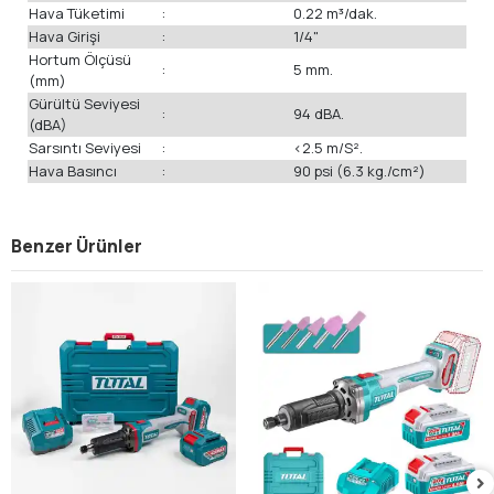
Hava Tüketimi
:
0.22 m³/dak.
Hava Girişi
:
1/4"
Hortum Ölçüsü
:
5 mm.
(mm)
Gürültü Seviyesi
:
94 dBA.
(dBA)
Sarsıntı Seviyesi
:
<2.5 m/S².
Hava Basıncı
:
90 psi (6.3 kg./cm²)
Benzer Ürünler