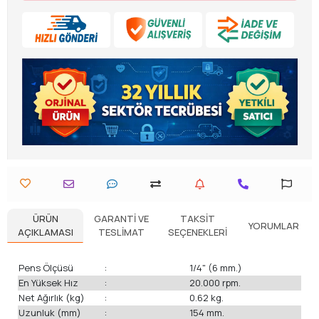
ÜRÜN
GARANTI VE
TAKSIT
YORUMLAR
AÇIKLAMASI
TESLIMAT
SEÇENEKLERI
Pens Ölçüsü
:
1/4" (6 mm.)
En Yüksek Hız
:
20.000 rpm.
Net Ağırlık (kg)
:
0.62 kg.
Uzunluk (mm)
:
154 mm.