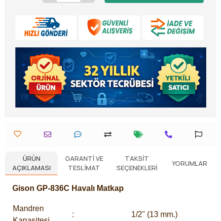
ÜRÜN
GARANTI VE
TAKSIT
YORUMLAR
AÇIKLAMASI
TESLIMAT
SEÇENEKLERI
Gison GP-836C Havalı Matkap
Mandren
:
1/2" (13 mm.)
Kapasitesi