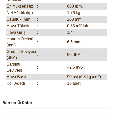
En Yüksek Hız
:
800 rpm.
Net Ağırlık (kg)
:
1.76 kg.
Uzunluk (mm)
:
203 mm.
Hava Tüketimi
:
0.33 m³/dak.
Hava Girişi
:
1/4"
Hortum Ölçüsü
:
6.5 mm.
(mm)
Gürültü Seviyesi
:
90 dBA.
(dBA)
Sarsıntı
:
<2.5 m/S².
Seviyesi
Hava Basıncı
:
90 psi (6.3 kg./cm²)
Koli Adedi
:
10 adet
Benzer Ürünler