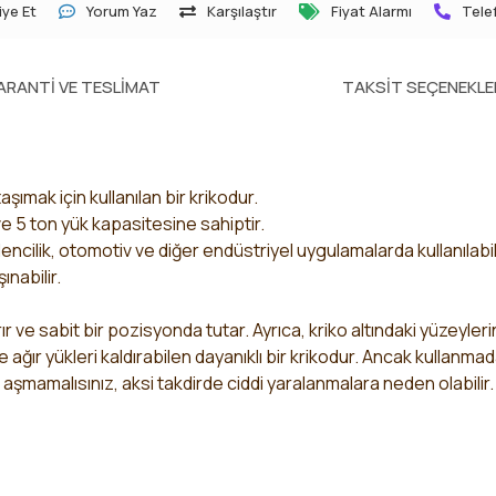
ye Et
Yorum Yaz
Karşılaştır
Fiyat Alarmı
Telef
ARANTI VE TESLIMAT
TAKSIT SEÇENEKLE
şımak için kullanılan bir krikodur.
ve 5 ton yük kapasitesine sahiptir.
dencilik, otomotiv ve diğer endüstriyel uygulamalarda kullanılabil
nabilir.
ırır ve sabit bir pozisyonda tutar. Ayrıca, kriko altındaki yüzeyle
e ağır yükleri kaldırabilen dayanıklı bir krikodur. Ancak kullanma
nı aşmamalısınız, aksi takdirde ciddi yaralanmalara neden olabilir.