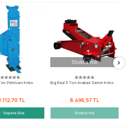
Stokta Yok
on Pehlivan Kriko
Big Red 3 Ton Arabalı Zemin Kriko
B
2.112,70 TL
8.496,57 TL
Sepete Ekle
Stokta Yok