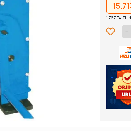
15.7
1.767,74 TL '