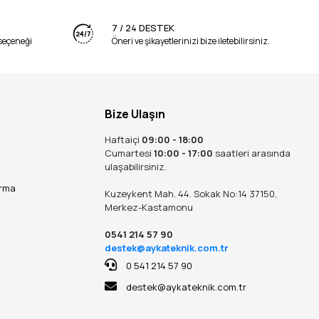
7 / 24 DESTEK
seçeneği
Öneri ve şikayetlerinizi bize iletebilirsiniz.
Bize Ulaşın
Haftaiçi
09:00 - 18:00
Cumartesi
10:00 - 17:00
saatleri arasında
ulaşabilirsiniz.
ırma
Kuzeykent Mah. 44. Sokak No:14 37150,
Merkez-Kastamonu
0541 214 57 90
destek@aykateknik.com.tr
0 541 214 57 90
destek@aykateknik.com.tr