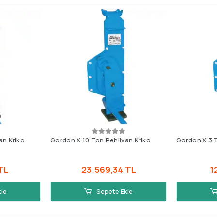
an Kriko
Gordon X 10 Ton Pehlivan Kriko
Gordon X 3 T
TL
23.569,34 TL
1
kle
Sepete Ekle