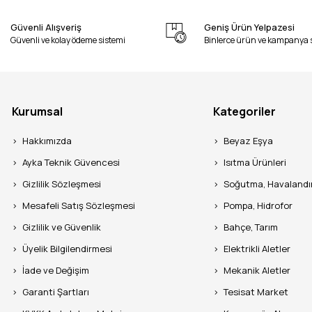
Güvenli Alışveriş
Geniş Ürün Yelpazesi
Güvenli ve kolay ödeme sistemi
Binlerce ürün ve kampanya 
Kurumsal
Kategoriler
Hakkımızda
Beyaz Eşya
Ayka Teknik Güvencesi
Isıtma Ürünleri
Gizlilik Sözleşmesi
Soğutma, Havaland
Mesafeli Satış Sözleşmesi
Pompa, Hidrofor
Gizlilik ve Güvenlik
Bahçe, Tarım
Üyelik Bilgilendirmesi
Elektrikli Aletler
İade ve Değişim
Mekanik Aletler
Garanti Şartları
Tesisat Market