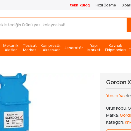
teknikBlog
Hızlı Ödeme
Sipar
Mekanik
Tesisat
Kompresör,
Yapı
Kaynak
Jeneratör
Aletler
Market
Aksesuar
Market
Ekipmanları
E
Gordon X 
Yorum Yaz
Ürün Kodu:
G
Marka:
Gord
Kategori:
Kri