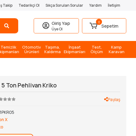
iş Takip
Tedarikçi Ol
Sıkça Sorulan Sorular
Yardım
İletişim
0
Giriş Yap
Sepetim
Üye Ol
Temizlik
Otomotiv
Taşıma,
İnşaat
Test,
Kamp
kipmanları
Ürünleri
Kaldırma
Ekipmanları
Ölçüm
Karavan
5 Ton Pehlivan Kriko
Paylaş
1PKR05
on X
ko