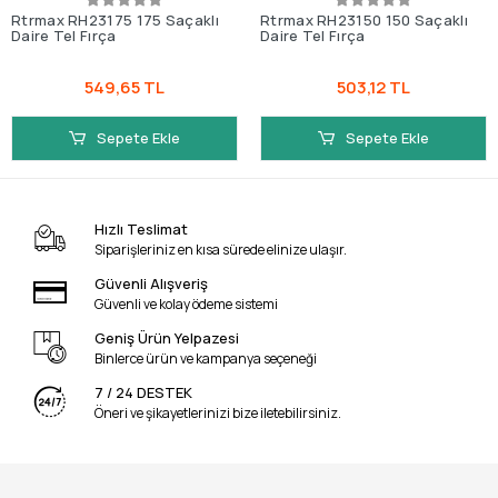
Rtrmax RH23175 175 Saçaklı
Rtrmax RH23150 150 Saçaklı
Daire Tel Fırça
Daire Tel Fırça
549,65 TL
503,12 TL
Sepete Ekle
Sepete Ekle
Hızlı Teslimat
Siparişleriniz en kısa sürede elinize ulaşır.
Güvenli Alışveriş
Güvenli ve kolay ödeme sistemi
Geniş Ürün Yelpazesi
Binlerce ürün ve kampanya seçeneği
7 / 24 DESTEK
Öneri ve şikayetlerinizi bize iletebilirsiniz.