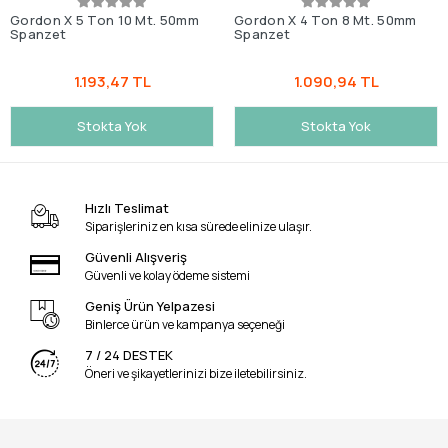
Gordon X 5 Ton 10 Mt. 50mm
Gordon X 4 Ton 8 Mt. 50mm
Spanzet
Spanzet
1.193,47 TL
1.090,94 TL
Stokta Yok
Stokta Yok
Hızlı Teslimat
Siparişleriniz en kısa sürede elinize ulaşır.
Güvenli Alışveriş
Güvenli ve kolay ödeme sistemi
Geniş Ürün Yelpazesi
Binlerce ürün ve kampanya seçeneği
7 / 24 DESTEK
Öneri ve şikayetlerinizi bize iletebilirsiniz.