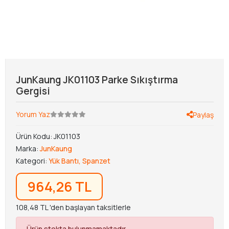
JunKaung JK01103 Parke Sıkıştırma
Gergisi
Yorum Yaz
Paylaş
Ürün Kodu:
JK01103
Marka:
JunKaung
Kategori:
Yük Bantı, Spanzet
964,26 TL
108,48 TL 'den başlayan taksitlerle
Ürün stokta bulunmamaktadır.