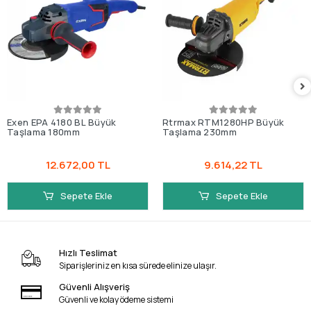
Exen EPA 4180 BL Büyük
Rtrmax RTM1280HP Büyük
Taşlama 180mm
Taşlama 230mm
12.672,00 TL
9.614,22 TL
Sepete Ekle
Sepete Ekle
Hızlı Teslimat
Siparişleriniz en kısa sürede elinize ulaşır.
Güvenli Alışveriş
Güvenli ve kolay ödeme sistemi