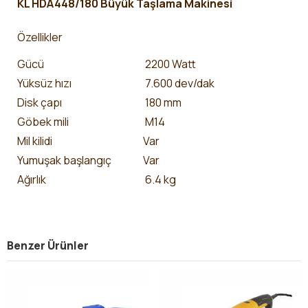
KL HDA448/180 Büyük Taşlama Makinesi
Özellikler
Gücü
2200 Watt
Yüksüz hızı
7.600 dev/dak
Disk çapı
180 mm
Göbek mili
M14
Mil kilidi
Var
Yumuşak başlangıç
Var
Ağırlık
6.4 kg
Benzer Ürünler